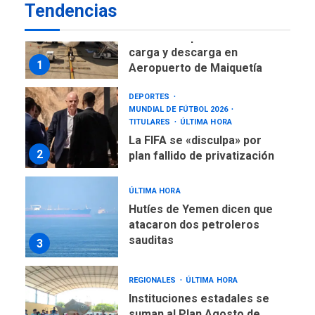
Tendencias
NACIONALES
TITULARES
ÚLTIMA HORA
Reanudan operaciones de
carga y descarga en
1
Aeropuerto de Maiquetía
DEPORTES
MUNDIAL DE FÚTBOL 2026
TITULARES
ÚLTIMA HORA
La FIFA se «disculpa» por
2
plan fallido de privatización
ÚLTIMA HORA
Hutíes de Yemen dicen que
atacaron dos petroleros
sauditas
3
REGIONALES
ÚLTIMA HORA
Instituciones estadales se
suman al Plan Agosto de