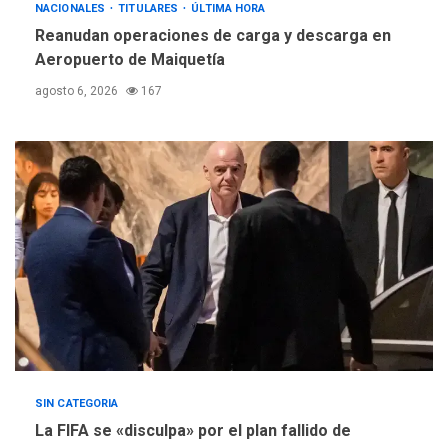
REGIONALES
ÚLTIMA HORA
NACIONALES
TITULARES
ÚLTIMA HORA
Instituciones estadales se
Reanudan operaciones de carga y descarga en
suman al Plan Agosto de
Aeropuerto de Maiquetía
Escuelas Abiertas 2026
4
agosto 6, 2026
167
REGIONALES
TITULARES
ÚLTIMA HORA
Concejo Municipal de
Mariño respalda a Cámara
de Comercio para reforma
5
de Ley de Puerto Libre
SIN CATEGORIA
La FIFA se «disculpa» por el plan fallido de