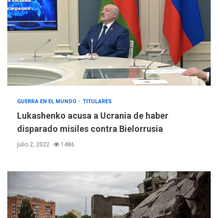
GUERRA EN EL MUNDO
TITULARES
ÚLTIMA HORA
Lukashenko acusa a Ucrania de haber
Hutíes de Yemen dicen que
atacaron dos petroleros
disparado misiles contra Bielorrusia
sauditas
3
julio 2, 2022
1486
REGIONALES
ÚLTIMA HORA
Instituciones estadales se
suman al Plan Agosto de
Escuelas Abiertas 2026
4