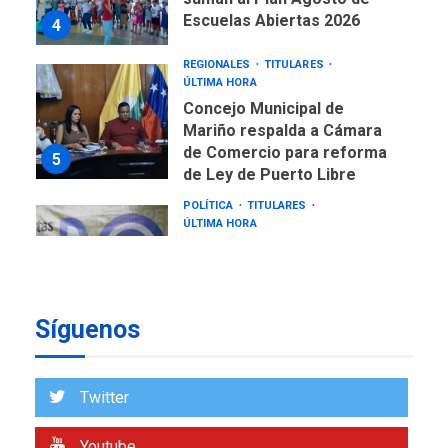
Escuelas Abiertas 2026
4
REGIONALES
TITULARES
ÚLTIMA HORA
Concejo Municipal de
Mariño respalda a Cámara
de Comercio para reforma
5
de Ley de Puerto Libre
POLÍTICA
TITULARES
ÚLTIMA HORA
CNP plantea incluir Libertad
de Expresión en agenda de
negociación con comisión
6
de AN 2015
Síguenos
DESTACADOS
NACIONALES
ÚLTIMA HORA
Gobierno nacional y
Twitter
regional nos respaldaron
desde el primer momento
Youtube