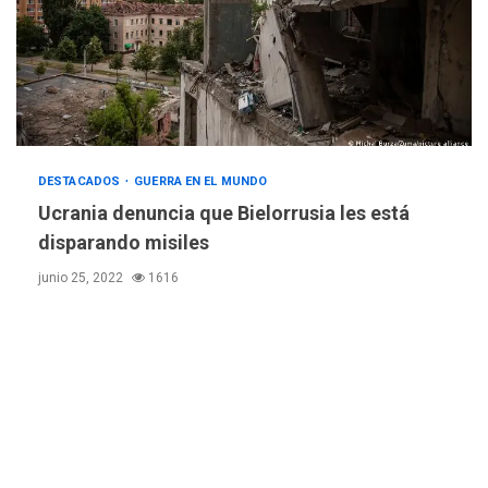
REGIONALES
TITULARES
ÚLTIMA HORA
Concejo Municipal de
Mariño respalda a Cámara
de Comercio para reforma
5
de Ley de Puerto Libre
POLÍTICA
TITULARES
DESTACADOS
GUERRA EN EL MUNDO
ÚLTIMA HORA
CNP plantea incluir Libertad
Ucrania denuncia que Bielorrusia les está
de Expresión en agenda de
disparando misiles
negociación con comisión
6
junio 25, 2022
1616
de AN 2015
DESTACADOS
NACIONALES
ÚLTIMA HORA
Gobierno nacional y
regional nos respaldaron
desde el primer momento
7
tras terremotos del 24J
asegura Gustavo Duque