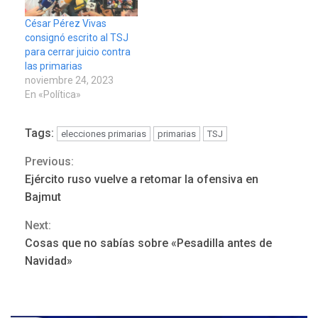
firmados entre el
oficialismo y la oposición.
César Pérez Vivas
«El deseo de cambio de
consignó escrito al TSJ
los venezolanos…
para cerrar juicio contra
las primarias
noviembre 24, 2023
En «Política»
Tags:
elecciones primarias
primarias
TSJ
Previous:
Continue
Ejército ruso vuelve a retomar la ofensiva en
Reading
Bajmut
ÚLTIMA HORA
Next:
Hutíes de Yemen dicen que
Cosas que no sabías sobre «Pesadilla antes de
atacaron dos petroleros
Navidad»
sauditas
3
REGIONALES
ÚLTIMA HORA