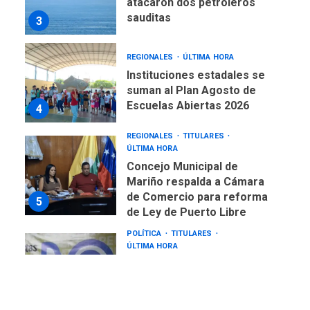
REGIONALES
ÚLTIMA HORA
Instituciones estadales se
suman al Plan Agosto de
Escuelas Abiertas 2026
4
REGIONALES
TITULARES
ÚLTIMA HORA
Concejo Municipal de
Mariño respalda a Cámara
de Comercio para reforma
5
de Ley de Puerto Libre
POLÍTICA
TITULARES
ÚLTIMA HORA
CNP plantea incluir Libertad
de Expresión en agenda de
negociación con comisión
6
de AN 2015
DESTACADOS
NACIONALES