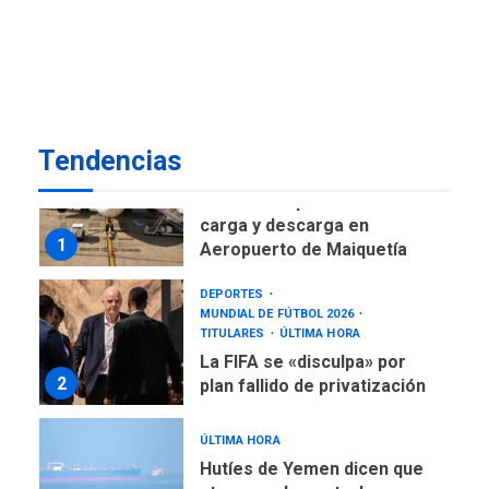
regional nos respaldaron
desde el primer momento
7
tras terremotos del 24J
asegura Gustavo Duque
NACIONALES
TITULARES
ÚLTIMA HORA
Tendencias
Reanudan operaciones de
carga y descarga en
1
Aeropuerto de Maiquetía
DEPORTES
MUNDIAL DE FÚTBOL 2026
TITULARES
ÚLTIMA HORA
La FIFA se «disculpa» por
2
plan fallido de privatización
ÚLTIMA HORA
Hutíes de Yemen dicen que
atacaron dos petroleros
sauditas
3