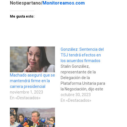
Notiespartano/
Monitoreamos.com
Me gusta esto:
González: Sentencia del
TSJ tendrá efectos en
los acuerdos firmados
Stalin González,
representante de la
Machado aseguró que se
Delegación de la
mantendrá firme en la
Plataforma Unitaria para
carrera presidencial
la Negociación, dijo este
noviembre 1, 2023
lunes que la sentencia
octubre 30, 2023
En «Destacados»
del Tribunal Supremo de
En «Destacados»
Justicia (TSJ) de la
administración de
Nicolás Maduro tendrá
efectos en los acuerdos