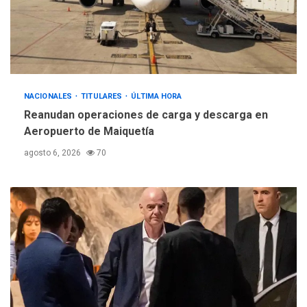
Hutíes de Yemen dicen que
atacaron dos petroleros
sauditas
3
REGIONALES
ÚLTIMA HORA
Instituciones estadales se
NACIONALES
TITULARES
ÚLTIMA HORA
suman al Plan Agosto de
Reanudan operaciones de carga y descarga en
Escuelas Abiertas 2026
4
Aeropuerto de Maiquetía
REGIONALES
TITULARES
agosto 6, 2026
70
ÚLTIMA HORA
Concejo Municipal de
Mariño respalda a Cámara
de Comercio para reforma
5
de Ley de Puerto Libre