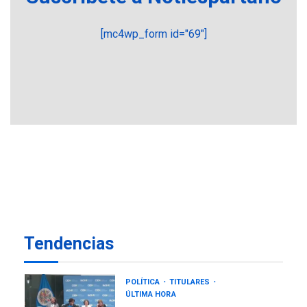
GUERRA EN EL MUNDO
TITULARES
[mc4wp_form id="69"]
ÚLTIMA HORA
Ucrania y Rusia intensifican
ofensivas de largo alcance
6
LATINOAMÉRICA Y CARIBE
TITULARES
ÚLTIMA HORA
EEUU sanciona a ocho
militares y cinco entidades
7
cubanas
LATINOAMÉRICA Y CARIBE
TITULARES
ÚLTIMA HORA
De la Espriella asumirá
Tendencias
Presidencia en ceremonia
1
atípica fuera de Bogotá
POLÍTICA
TITULARES
ÚLTIMA HORA