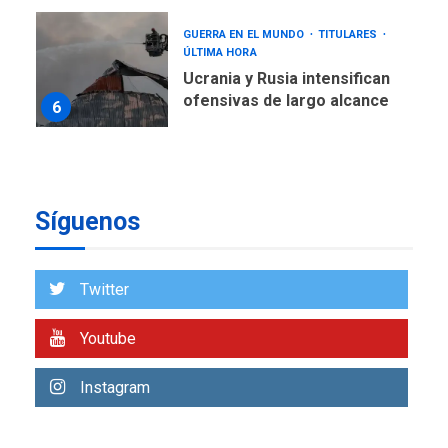
GUERRA EN EL MUNDO
TITULARES
ÚLTIMA HORA
Ucrania y Rusia intensifican
ofensivas de largo alcance
6
LATINOAMÉRICA Y CARIBE
TITULARES
ÚLTIMA HORA
EEUU sanciona a ocho
Síguenos
militares y cinco entidades
7
cubanas
LATINOAMÉRICA Y CARIBE
Twitter
TITULARES
ÚLTIMA HORA
De la Espriella asumirá
Youtube
Presidencia en ceremonia
1
atípica fuera de Bogotá
Instagram
POLÍTICA
TITULARES
ÚLTIMA HORA