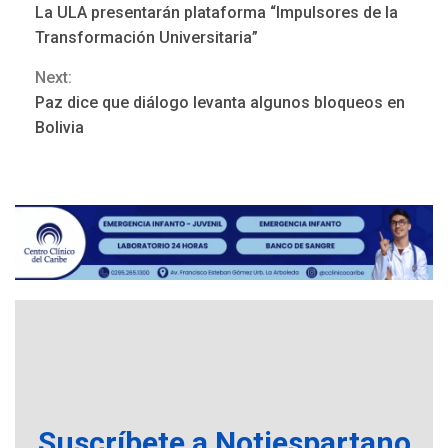
La ULA presentarán plataforma “Impulsores de la
Reading
Transformación Universitaria”
Next:
Paz dice que diálogo levanta algunos bloqueos en
POLÍTICA
TITULARES
Bolivia
ÚLTIMA HORA
Gobierno y AN2015 en
nueva mesa de diálogo
3
INTERNACIONALES
ÚLTIMA HORA
Hiroshima 81 años de la
debacle atómica. Japón
debate principios no
4
nucleares
INTERNACIONALES
TITULARES
ÚLTIMA HORA
Trump vuelve intenta
nuevamente limitar
Suscríbete a Notiespartano
5
ciudadanía por nacimiento