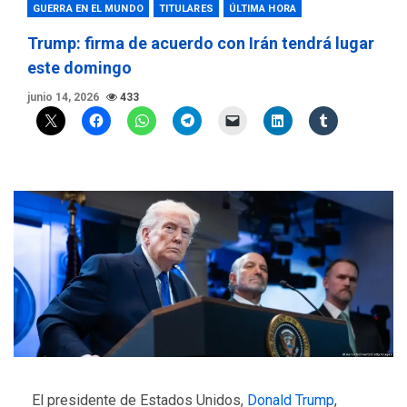
GUERRA EN EL MUNDO
TITULARES
ÚLTIMA HORA
Trump: firma de acuerdo con Irán tendrá lugar
este domingo
junio 14, 2026
433
El presidente de Estados Unidos,
Donald Trump
,