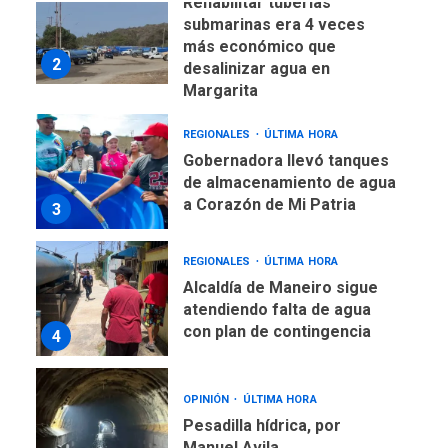
Rehabilitar tuberías
submarinas era 4 veces
más económico que
2
desalinizar agua en
Margarita
REGIONALES
ÚLTIMA HORA
Gobernadora llevó tanques
de almacenamiento de agua
a Corazón de Mi Patria
3
REGIONALES
ÚLTIMA HORA
Alcaldía de Maneiro sigue
atendiendo falta de agua
con plan de contingencia
4
OPINIÓN
ÚLTIMA HORA
Pesadilla hídrica, por
Manuel Avila