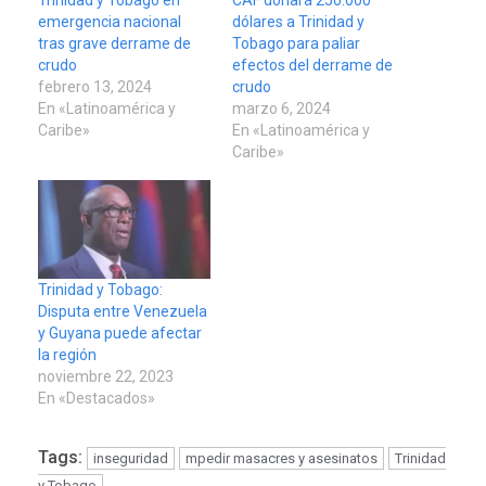
Trinidad y Tobago en
CAF donará 250.000
emergencia nacional
dólares a Trinidad y
tras grave derrame de
Tobago para paliar
crudo
efectos del derrame de
febrero 13, 2024
crudo
En «Latinoamérica y
marzo 6, 2024
Caribe»
En «Latinoamérica y
Caribe»
Trinidad y Tobago:
Disputa entre Venezuela
y Guyana puede afectar
la región
noviembre 22, 2023
En «Destacados»
Tags:
inseguridad
mpedir masacres y asesinatos
Trinidad
y Tobago