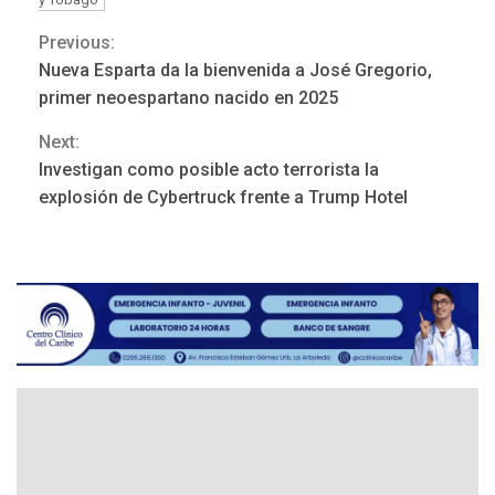
Previous:
Continue
Nueva Esparta da la bienvenida a José Gregorio,
REGIONALES
ÚLTIMA HORA
Reading
primer neoespartano nacido en 2025
Gobernadora llevó tanques
de almacenamiento de agua
Next:
a Corazón de Mi Patria
3
Investigan como posible acto terrorista la
explosión de Cybertruck frente a Trump Hotel
REGIONALES
ÚLTIMA HORA
Alcaldía de Maneiro sigue
atendiendo falta de agua
con plan de contingencia
4
OPINIÓN
ÚLTIMA HORA
Pesadilla hídrica, por
Manuel Avila
5
POLÍTICA
ÚLTIMA HORA