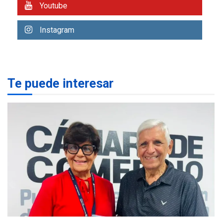
Youtube
REGIONALES
TITULARES
ÚLTIMA HORA
Instagram
Rehabilitar tuberías
submarinas era 4 veces
más económico que
2
desalinizar agua en
Margarita
Te puede interesar
REGIONALES
ÚLTIMA HORA
Gobernadora llevó tanques
de almacenamiento de agua
a Corazón de Mi Patria
3
REGIONALES
ÚLTIMA HORA
Alcaldía de Maneiro sigue
atendiendo falta de agua
con plan de contingencia
4