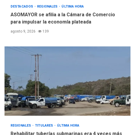
OPINIÓN
ÚLTIMA HORA
DESTACADOS
REGIONALES
ÚLTIMA HORA
Pesadilla hídrica, por
ASOMAYOR se afilia a la Cámara de Comercio
Manuel Avila
para impulsar la economía plateada
5
agosto 9, 2026
139
REGIONALES
TITULARES
ÚLTIMA HORA
Rehabilitar tuberías submarinas era 4 veces más