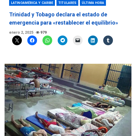
LATINOAMÉRICA Y CARIBE
TITULARES
ÚLTIMA HORA
Trinidad y Tobago declara el estado de
emergencia para «restablecer el equilibrio»
enero 2, 2025
979