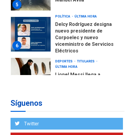
5
POLÍTICA
ÚLTIMA HORA
Delcy Rodríguez designa
nuevo presidente de
Corpoelec y nuevo
viceministro de Servicios
6
Eléctricos
DEPORTES
TITULARES
ÚLTIMA HORA
Lionel Messi llega a
Argentina para despedir a
7
su padre
DESTACADOS
REGIONALES
Síguenos
ÚLTIMA HORA
ASOMAYOR se afilia a la
Cámara de Comercio para
Twitter
impulsar la economía
1
plateada