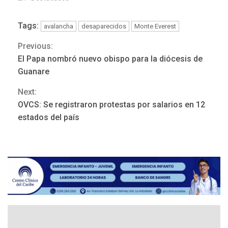
Tags:
avalancha
desaparecidos
Monte Everest
Previous:
Continue
El Papa nombró nuevo obispo para la diócesis de
Reading
Guanare
Next:
REGIONALES
ÚLTIMA HORA
OVCS: Se registraron protestas por salarios en 12
Mariño fortalece capacidad
estados del país
operativa con flota
vehicular de 60 unidades
adquiridas en un año de
3
gestión
REGIONALES
ÚLTIMA HORA
Reparan hundimiento de la
«Juan Bautista Arismendi» a
la altura de Macho Muerto
4