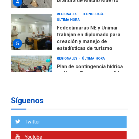
la altura de Macho Muerto
4
REGIONALES
TECNOLOGÍA
ÚLTIMA HORA
Fedecámaras NE y Unimar
trabajan en diplomado para
creación y manejo de
5
estadísticas de turismo
REGIONALES
ÚLTIMA HORA
Plan de contingencia hídrica
en Nueva Esparta consolida
avances en territorio
6
insular
Síguenos
ECONOMÍA
TITULARES
ÚLTIMA HORA
Venezuela requiere
US$183.000 millones para
Twitter
7
alcanzar 3 millones de bdp
Youtube