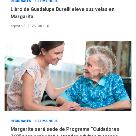
«Juan Bautista Arismendi» a
REGIONALES
ÚLTIMA HORA
la altura de Macho Muerto
Libro de Guadalupe Burelli eleva sus velas en
4
Margarita
REGIONALES
TECNOLOGÍA
agosto 8, 2026
116
ÚLTIMA HORA
Fedecámaras NE y Unimar
trabajan en diplomado para
creación y manejo de
5
estadísticas de turismo
REGIONALES
ÚLTIMA HORA
Margarita será sede de Programa “Cuidadores