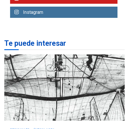
REGIONALES
ÚLTIMA HORA
Libro de Guadalupe Burelli
Instagram
eleva sus velas en
Margarita
1
REGIONALES
ÚLTIMA HORA
Te puede interesar
Margarita será sede de
Programa “Cuidadores 360”
para aprender a atender
2
adultos mayores
REGIONALES
ÚLTIMA HORA
Mariño fortalece capacidad
operativa con flota
vehicular de 60 unidades
adquiridas en un año de
3
gestión
REGIONALES
ÚLTIMA HORA
Reparan hundimiento de la