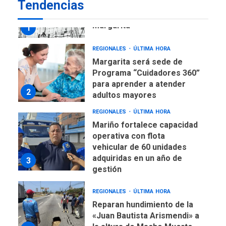
Tendencias
Libro de Guadalupe Burelli
eleva sus velas en
Margarita
1
REGIONALES
ÚLTIMA HORA
Margarita será sede de
Programa “Cuidadores 360”
para aprender a atender
2
adultos mayores
REGIONALES
ÚLTIMA HORA
Mariño fortalece capacidad
operativa con flota
vehicular de 60 unidades
adquiridas en un año de
3
gestión
REGIONALES
ÚLTIMA HORA
Reparan hundimiento de la
«Juan Bautista Arismendi» a