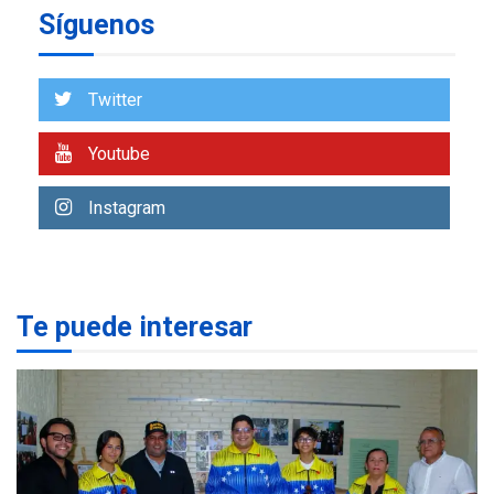
Síguenos
Reparan hundimiento de la
«Juan Bautista Arismendi» a
la altura de Macho Muerto
7
Twitter
REGIONALES
ÚLTIMA HORA
Youtube
Alcaldía de Mariño climatiza
Núcleo del Sistema de
Instagram
Orquestas Porlamar
1
POLÍTICA
TITULARES
ÚLTIMA HORA
Presidenta Encargada
Te puede interesar
evalúa financiamiento obras
2
post-sismos
LATINOAMÉRICA Y CARIBE
TITULARES
ÚLTIMA HORA
Atentado con drones
explosivos deja un policía