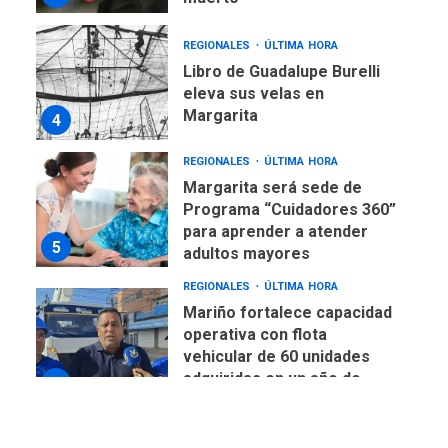
REGIONALES
ÚLTIMA HORA
Libro de Guadalupe Burelli
eleva sus velas en
Margarita
4
REGIONALES
ÚLTIMA HORA
Margarita será sede de
Programa “Cuidadores 360”
para aprender a atender
5
adultos mayores
REGIONALES
ÚLTIMA HORA
Mariño fortalece capacidad
operativa con flota
vehicular de 60 unidades
adquiridas en un año de
6
gestión
REGIONALES
ÚLTIMA HORA