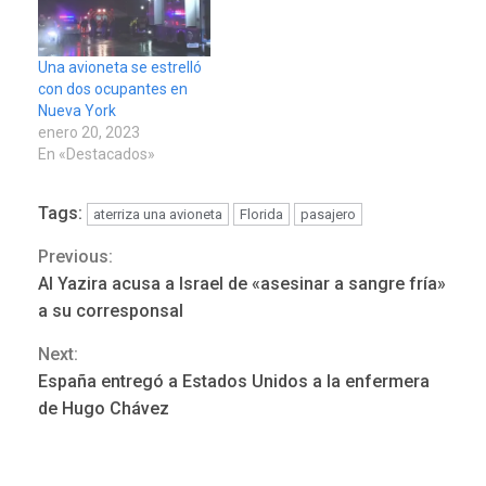
Una avioneta se estrelló
con dos ocupantes en
Nueva York
enero 20, 2023
En «Destacados»
Tags:
aterriza una avioneta
Florida
pasajero
Previous:
Continue
Al Yazira acusa a Israel de «asesinar a sangre fría»
Reading
a su corresponsal
Next:
LATINOAMÉRICA Y CARIBE
España entregó a Estados Unidos a la enfermera
TITULARES
ÚLTIMA HORA
de Hugo Chávez
Atentado con drones
explosivos deja un policía
3
muerto