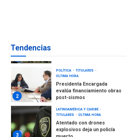
Reparan hundimiento de la
«Juan Bautista Arismendi» a
la altura de Macho Muerto
7
REGIONALES
ÚLTIMA HORA
Alcaldía de Mariño climatiza
Tendencias
Núcleo del Sistema de
Orquestas Porlamar
1
POLÍTICA
TITULARES
ÚLTIMA HORA
Presidenta Encargada
evalúa financiamiento obras
2
post-sismos
LATINOAMÉRICA Y CARIBE
TITULARES
ÚLTIMA HORA
Atentado con drones
explosivos deja un policía
3
muerto