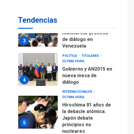
fuera de Bogotá
POLÍTICA
TITULARES
Tendencias
ÚLTIMA HORA
ONGs piden a CIDH
monitorear proceso
de diálogo en
3
Venezuela
POLÍTICA
TITULARES
ÚLTIMA HORA
Gobierno y AN2015 en
nueva mesa de
4
diálogo
INTERNACIONALES
ÚLTIMA HORA
Hiroshima 81 años de
la debacle atómica.
Japón debate
5
principios no
nucleares