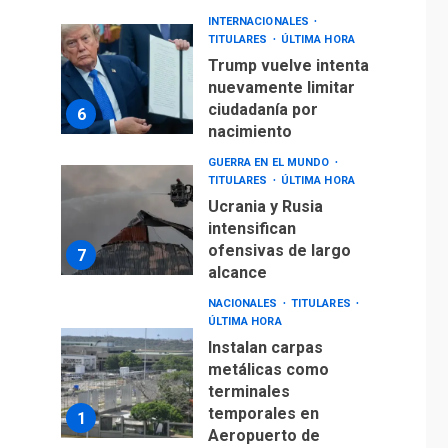
INTERNACIONALES
TITULARES
ÚLTIMA HORA
Trump vuelve intenta
nuevamente limitar
ciudadanía por
6
nacimiento
GUERRA EN EL MUNDO
TITULARES
ÚLTIMA HORA
Ucrania y Rusia
intensifican
ofensivas de largo
7
alcance
NACIONALES
TITULARES
ÚLTIMA HORA
Instalan carpas
metálicas como
terminales
temporales en
1
Aeropuerto de