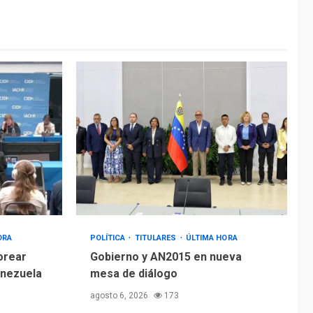
ÚLTIMA HORA
Hiroshima 81 años de
la debacle atómica.
Japón debate
5
principios no
nucleares
ORA
POLÍTICA
TITULARES
ÚLTIMA HORA
orear
Gobierno y AN2015 en nueva
enezuela
mesa de diálogo
agosto 6, 2026
173