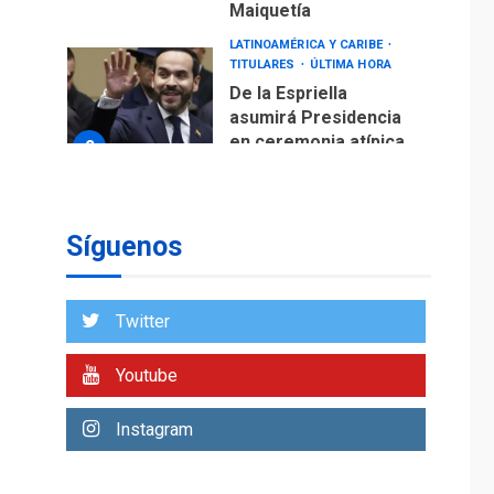
Maiquetía
LATINOAMÉRICA Y CARIBE
TITULARES
ÚLTIMA HORA
De la Espriella
asumirá Presidencia
en ceremonia atípica
2
fuera de Bogotá
POLÍTICA
TITULARES
ÚLTIMA HORA
Síguenos
ONGs piden a CIDH
monitorear proceso
de diálogo en
3
Twitter
Venezuela
POLÍTICA
TITULARES
Youtube
ÚLTIMA HORA
Gobierno y AN2015 en
Instagram
nueva mesa de
4
diálogo
INTERNACIONALES