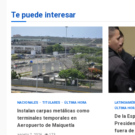
Te puede interesar
NACIONALES
TITULARES
ÚLTIMA HORA
LATINOAMÉR
ÚLTIMA HOR
Instalan carpas metálicas como
De la Esp
terminales temporales en
Presiden
Aeropuerto de Maiquetía
fuera de
agosto 7, 2026
173