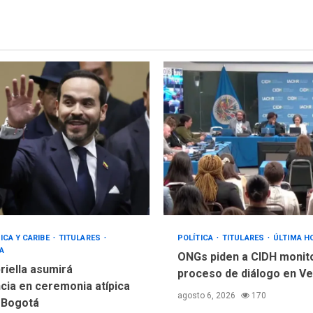
ICA Y CARIBE
TITULARES
POLÍTICA
TITULARES
ÚLTIMA H
A
ONGs piden a CIDH monit
riella asumirá
proceso de diálogo en V
cia en ceremonia atípica
agosto 6, 2026
170
 Bogotá