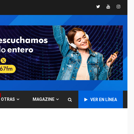
Twitter
Youtube
Instagr
GUERRA EN EL MUNDO
TITULARES
ÚLTIMA HORA
Ucrania y Rusia
intensifican
ofensivas de largo
7
alcance
NACIONALES
TITULARES
ÚLTIMA HORA
Instalan carpas
metálicas como
terminales
temporales en
1
Aeropuerto de
Maiquetía
OTRAS
MAGAZINE
VER EN LÍNEA
LATINOAMÉRICA Y CARIBE
TITULARES
ÚLTIMA HORA
De la Espriella
asumirá Presidencia
en ceremonia atípica
2