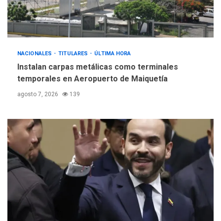
debacle atómica. Japón
debate principios no
5
nucleares
NACIONALES
TITULARES
ÚLTIMA HORA
Instalan carpas metálicas como terminales
temporales en Aeropuerto de Maiquetía
agosto 7, 2026
139