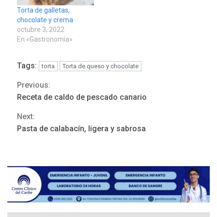
Torta de galletas,
chocolate y crema
octubre 3, 2022
En «Gastronomía»
Tags:
torta
Torta de queso y chocolate
POLÍTICA
TITULARES
ÚLTIMA HORA
Previous:
Continue
ONGs piden a CIDH
Receta de caldo de pescado canario
monitorear proceso de
Reading
3
diálogo en Venezuela
Next:
Pasta de calabacín, ligera y sabrosa
POLÍTICA
TITULARES
ÚLTIMA HORA
Gobierno y AN2015 en
nueva mesa de diálogo
4
INTERNACIONALES
ÚLTIMA HORA
Hiroshima 81 años de la