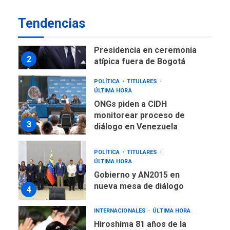
LATINOAMÉRICA Y CARIBE
Tendencias
TITULARES
ÚLTIMA HORA
De la Espriella asumirá
Presidencia en ceremonia
2
atípica fuera de Bogotá
POLÍTICA
TITULARES
ÚLTIMA HORA
ONGs piden a CIDH
monitorear proceso de
3
diálogo en Venezuela
POLÍTICA
TITULARES
ÚLTIMA HORA
Gobierno y AN2015 en
nueva mesa de diálogo
4
INTERNACIONALES
ÚLTIMA HORA
Hiroshima 81 años de la