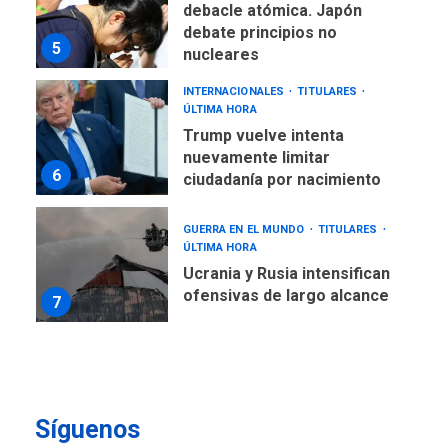
debacle atómica. Japón
debate principios no
5
nucleares
INTERNACIONALES
TITULARES
ÚLTIMA HORA
Trump vuelve intenta
nuevamente limitar
6
ciudadanía por nacimiento
GUERRA EN EL MUNDO
TITULARES
ÚLTIMA HORA
Ucrania y Rusia intensifican
ofensivas de largo alcance
7
NACIONALES
TITULARES
ÚLTIMA HORA
Instalan carpas metálicas
como terminales
Síguenos
temporales en Aeropuerto
1