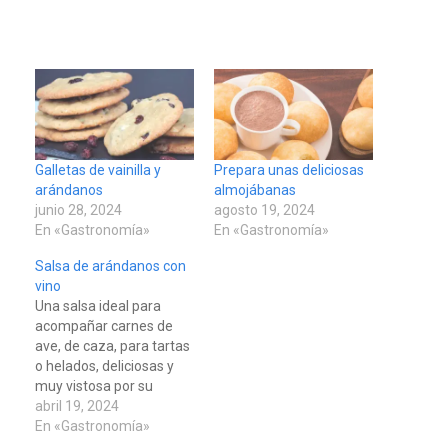
Galletas de vainilla y
Prepara unas deliciosas
arándanos
almojábanas
junio 28, 2024
agosto 19, 2024
En «Gastronomía»
En «Gastronomía»
Salsa de arándanos con
vino
Una salsa ideal para
acompañar carnes de
ave, de caza, para tartas
REGIONALES
ÚLTIMA HORA
o helados, deliciosas y
Funsone benefició a 46
muy vistosa por su
maravilloso color.
abril 19, 2024
personas con la entrega de
Ingredientes 1/2
En «Gastronomía»
lentes correctivos
3
vaso jalea de arándanos