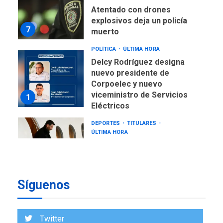
Atentado con drones
explosivos deja un policía
7
muerto
POLÍTICA
ÚLTIMA HORA
Delcy Rodríguez designa
nuevo presidente de
Corpoelec y nuevo
viceministro de Servicios
1
Eléctricos
DEPORTES
TITULARES
ÚLTIMA HORA
Lionel Messi llega a
Argentina para despedir a
2
su padre
Síguenos
REGIONALES
ÚLTIMA HORA
Funsone benefició a 46
personas con la entrega de
Twitter