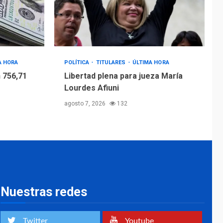
A HORA
POLÍTICA
TITULARES
ÚLTIMA HORA
 756,71
Libertad plena para jueza María
Lourdes Afiuni
agosto 7, 2026
132
Nuestras redes
Twitter
Youtube