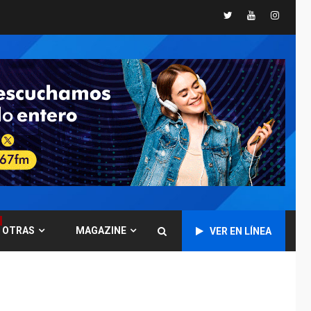
España impone
Twitter
Youtube
Instagr
controles fronterizos
5
a Italia
INTERNACIONALES
TITULARES
ÚLTIMA HORA
Arabia Saudita,
Turquía y Pakistán
firman pacto de
6
defensa
LATINOAMÉRICA Y CARIBE
TITULARES
ÚLTIMA HORA
De la Espriella jura
como nuevo
presidente de
7
OTRAS
MAGAZINE
VER EN LÍNEA
Colombia
ECONOMÍA
TITULARES
ÚLTIMA HORA
Venezuela requiere
US$183.000 millones