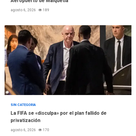
Aeropuerto de Maiquetía
Escuelas Abiertas 2026
4
agosto 6, 2026
189
REGIONALES
TITULARES
ÚLTIMA HORA
Concejo Municipal de
Mariño respalda a Cámara
de Comercio para reforma
5
de Ley de Puerto Libre
SIN CATEGORIA
La FIFA se «disculpa» por el plan fallido de
privatización
agosto 6, 2026
170