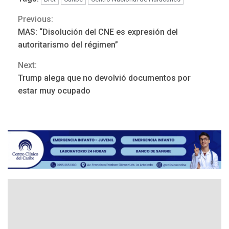
Previous:
Continue
MAS: “Disolución del CNE es expresión del
Reading
autoritarismo del régimen”
Next:
Trump alega que no devolvió documentos por
ÚLTIMA HORA
estar muy ocupado
Hutíes de Yemen dicen que
atacaron dos petroleros
sauditas
3
REGIONALES
ÚLTIMA HORA
Instituciones estadales se
suman al Plan Agosto de
Escuelas Abiertas 2026
4
REGIONALES
TITULARES
ÚLTIMA HORA
Concejo Municipal de