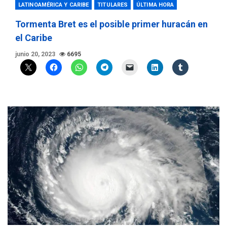
LATINOAMÉRICA Y CARIBE
TITULARES
ÚLTIMA HORA
Tormenta Bret es el posible primer huracán en
el Caribe
junio 20, 2023
6695