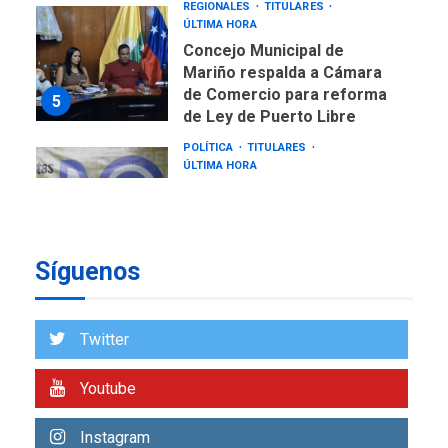
REGIONALES
TITULARES
ÚLTIMA HORA
Concejo Municipal de
Mariño respalda a Cámara
de Comercio para reforma
5
de Ley de Puerto Libre
POLÍTICA
TITULARES
ÚLTIMA HORA
CNP plantea incluir Libertad
de Expresión en agenda de
negociación con comisión
6
de AN 2015
Síguenos
DESTACADOS
NACIONALES
ÚLTIMA HORA
Gobierno nacional y
Twitter
regional nos respaldaron
desde el primer momento
Youtube
7
tras terremotos del 24J
asegura Gustavo Duque
Instagram