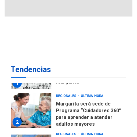
avances en territorio
6
insular
ECONOMÍA
TITULARES
ÚLTIMA HORA
Venezuela requiere
US$183.000 millones para
7
alcanzar 3 millones de bdp
REGIONALES
ÚLTIMA HORA
Tendencias
Libro de Guadalupe Burelli
eleva sus velas en
Margarita
1
REGIONALES
ÚLTIMA HORA
Margarita será sede de
Programa “Cuidadores 360”
para aprender a atender
2
adultos mayores
REGIONALES
ÚLTIMA HORA