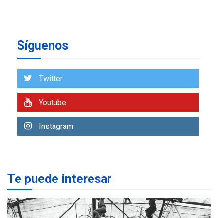
en Nueva Esparta consolida
avances en territorio
6
insular
Síguenos
ECONOMÍA
TITULARES
ÚLTIMA HORA
Venezuela requiere
US$183.000 millones para
Twitter
7
alcanzar 3 millones de bdp
Youtube
REGIONALES
ÚLTIMA HORA
Libro de Guadalupe Burelli
Instagram
eleva sus velas en
Margarita
1
REGIONALES
ÚLTIMA HORA
Te puede interesar
Margarita será sede de
Programa “Cuidadores 360”
para aprender a atender
2
adultos mayores