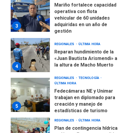
Mariño fortalece capacidad
operativa con flota
vehicular de 60 unidades
adquiridas en un año de
3
gestión
REGIONALES
ÚLTIMA HORA
Reparan hundimiento de la
«Juan Bautista Arismendi» a
la altura de Macho Muerto
4
REGIONALES
TECNOLOGÍA
ÚLTIMA HORA
Fedecámaras NE y Unimar
trabajan en diplomado para
creación y manejo de
5
estadísticas de turismo
REGIONALES
ÚLTIMA HORA
Plan de contingencia hídrica