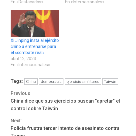
En «Destacados»
En «Internacionales»
Xi Jinping insta al ejército
chino a entrenarse para
el «combate real»
abril 12, 2023
En «Internacionales»
Tags:
China
democracia
ejercicios militares
Taiwán
Previous:
Continue
China dice que sus ejercicios buscan “apretar” el
Reading
control sobre Taiwán
Next:
REGIONALES
ÚLTIMA HORA
Policía frustra tercer intento de asesinato contra
Mariño fortalece capacidad
Trump