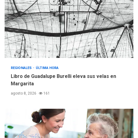
REGIONALES
ÚLTIMA HORA
Mariño fortalece capacidad
operativa con flota
vehicular de 60 unidades
adquiridas en un año de
3
gestión
REGIONALES
ÚLTIMA HORA
Reparan hundimiento de la
«Juan Bautista Arismendi» a
REGIONALES
ÚLTIMA HORA
la altura de Macho Muerto
Libro de Guadalupe Burelli eleva sus velas en
4
Margarita
REGIONALES
TECNOLOGÍA
agosto 8, 2026
161
ÚLTIMA HORA
Fedecámaras NE y Unimar
trabajan en diplomado para
creación y manejo de
5
estadísticas de turismo