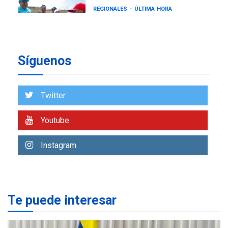
REGIONALES
ÚLTIMA HORA
Gobernadora llevó tanques
de almacenamiento de agua
a Corazón de Mi Patria
7
Síguenos
NACIONALES
TITULARES
ÚLTIMA HORA
Más de 50 mil viviendas
Twitter
fueron evaluadas en
estados afectados por los
1
Youtube
terremotos
NACIONALES
TITULARES
Instagram
ÚLTIMA HORA
Más de 1.500 personas son
reportadas como
2
desaparecidas en La Guaira
Te puede interesar
LATINOAMÉRICA Y CARIBE
TITULARES
ÚLTIMA HORA
Seis muertos en Colombia