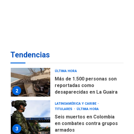
de almacenamiento de agua
a Corazón de Mi Patria
7
NACIONALES
TITULARES
ÚLTIMA HORA
Más de 50 mil viviendas
fueron evaluadas en
estados afectados por los
1
Tendencias
terremotos
NACIONALES
TITULARES
ÚLTIMA HORA
Más de 1.500 personas son
reportadas como
2
desaparecidas en La Guaira
LATINOAMÉRICA Y CARIBE
TITULARES
ÚLTIMA HORA
Seis muertos en Colombia
en combates contra grupos
3
armados