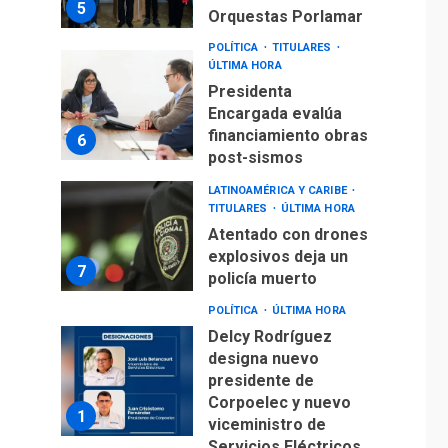
5
Orquestas Porlamar
POLÍTICA
TITULARES
ÚLTIMA HORA
Presidenta
Encargada evalúa
financiamiento obras
6
post-sismos
LATINOAMÉRICA Y CARIBE
TITULARES
ÚLTIMA HORA
Atentado con drones
explosivos deja un
7
policía muerto
POLÍTICA
ÚLTIMA HORA
Delcy Rodríguez
designa nuevo
presidente de
Corpoelec y nuevo
1
viceministro de
Servicios Eléctricos