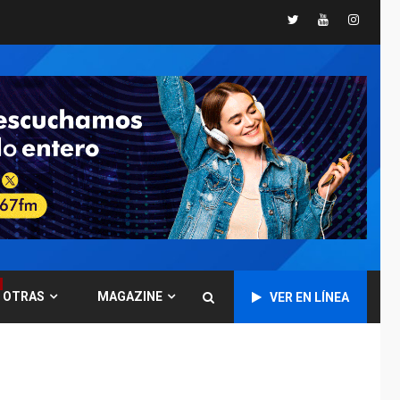
Presidenta
Twitter
Youtube
Instagr
Encargada evalúa
financiamiento obras
6
post-sismos
LATINOAMÉRICA Y CARIBE
TITULARES
ÚLTIMA HORA
Atentado con drones
explosivos deja un
7
policía muerto
POLÍTICA
ÚLTIMA HORA
Delcy Rodríguez
designa nuevo
presidente de
OTRAS
MAGAZINE
Corpoelec y nuevo
VER EN LÍNEA
1
viceministro de
Servicios Eléctricos
DEPORTES
TITULARES
ÚLTIMA HORA