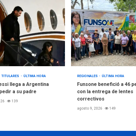
TITULARES
ÚLTIMA HORA
REGIONALES
ÚLTIMA HORA
essi llega a Argentina
Funsone benefició a 46 
pedir a su padre
con la entrega de lentes
correctivos
026
139
agosto 9, 2026
149