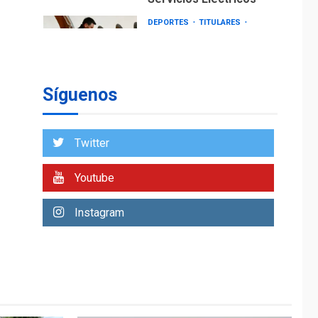
DEPORTES
TITULARES
ÚLTIMA HORA
Lionel Messi llega a
Argentina para
2
despedir a su padre
Síguenos
REGIONALES
ÚLTIMA HORA
Funsone benefició a
46 personas con la
Twitter
entrega de lentes
3
correctivos
Youtube
REGIONALES
ÚLTIMA HORA
Instagram
La falta de agua
pueden llevar a
problemas sanitarios
y asumirse como
4
problema de orden
público
REGIONALES
ÚLTIMA HORA