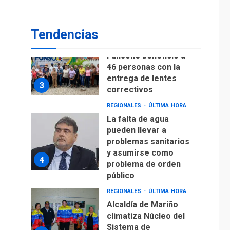
Lionel Messi llega a
Argentina para
2
despedir a su padre
Tendencias
REGIONALES
ÚLTIMA HORA
Funsone benefició a
46 personas con la
entrega de lentes
3
correctivos
REGIONALES
ÚLTIMA HORA
La falta de agua
pueden llevar a
problemas sanitarios
y asumirse como
4
problema de orden
público
REGIONALES
ÚLTIMA HORA
Alcaldía de Mariño
climatiza Núcleo del
Sistema de