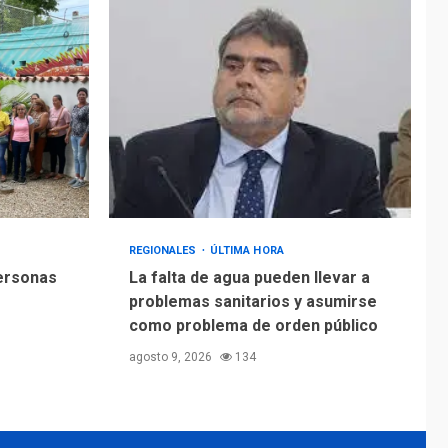
Alcaldía de Mariño
climatiza Núcleo del
Sistema de
5
Orquestas Porlamar
REGIONALES
ÚLTIMA HORA
personas
La falta de agua pueden llevar a
problemas sanitarios y asumirse
como problema de orden público
agosto 9, 2026
134