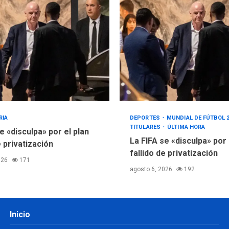
RIA
DEPORTES
MUNDIAL DE FÚTBOL 
TITULARES
ÚLTIMA HORA
e «disculpa» por el plan
La FIFA se «disculpa» por
e privatización
fallido de privatización
026
171
agosto 6, 2026
192
Inicio