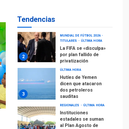
operaciones de carga
y descarga en
1
Aeropuerto de
Tendencias
Maiquetía
DEPORTES
MUNDIAL DE FÚTBOL 2026
TITULARES
ÚLTIMA HORA
La FIFA se «disculpa»
por plan fallido de
2
privatización
ÚLTIMA HORA
Hutíes de Yemen
dicen que atacaron
dos petroleros
3
sauditas
REGIONALES
ÚLTIMA HORA
Instituciones
estadales se suman
al Plan Agosto de