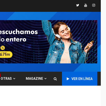
Twitter
Youtube
Instagr
POLÍTICA
TITULARES
ÚLTIMA HORA
CNP plantea incluir
Libertad de Expresión
en agenda de
6
negociación con
comisión de AN 2015
DESTACADOS
NACIONALES
ÚLTIMA HORA
Gobierno nacional y
regional nos
respaldaron desde el
primer momento tras
7
terremotos del 24J
OTRAS
MAGAZINE
VER EN LÍNEA
asegura Gustavo
Duque
NACIONALES
TITULARES
ÚLTIMA HORA
Reanudan