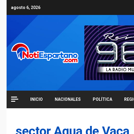
Skip
agosto 6, 2026
to
content
INICIO
NACIONALES
POLÍTICA
REG
sector Agua de Vaca