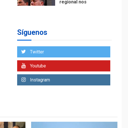
regional nos
respaldaron desde el
primer momento tras
7
terremotos del 24J
asegura Gustavo
Síguenos
Duque
NACIONALES
TITULARES
ÚLTIMA HORA
Twitter
Reanudan
operaciones de carga
Youtube
y descarga en
1
Aeropuerto de
Instagram
Maiquetía
DEPORTES
MUNDIAL DE FÚTBOL 2026
TITULARES
ÚLTIMA HORA
La FIFA se «disculpa»
por plan fallido de
2
privatización
ÚLTIMA HORA