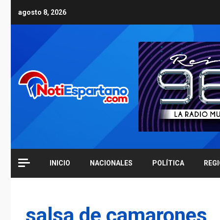
Skip
agosto 8, 2026
to
content
INICIO
NACIONALES
POLÍTICA
REG
salsa de camarones