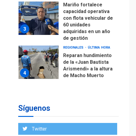
Mariño fortalece
capacidad operativa
con flota vehicular de
60 unidades
3
adquiridas en un año
de gestión
REGIONALES
ÚLTIMA HORA
Reparan hundimiento
de la «Juan Bautista
Arismendi» a la altura
4
de Macho Muerto
REGIONALES
TECNOLOGÍA
ÚLTIMA HORA
Fedecámaras NE y
Unimar trabajan en
Síguenos
diplomado para
creación y manejo de
5
estadísticas de
Twitter
turismo