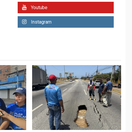
REGIONALES
ÚLTIMA HORA
Youtube
Plan de contingencia
hídrica en Nueva
Instagram
Esparta consolida
avances en territorio
6
insular
ECONOMÍA
TITULARES
ÚLTIMA HORA
Venezuela requiere
US$183.000 millones
para alcanzar 3
7
millones de bdp
REGIONALES
ÚLTIMA HORA
Libro de Guadalupe
Burelli eleva sus
velas en Margarita
1
REGIONALES
ÚLTIMA HORA