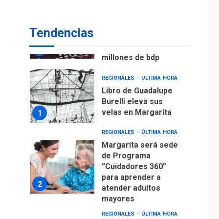
ECONOMÍA
TITULARES
ÚLTIMA HORA
Venezuela requiere
Tendencias
US$183.000 millones
para alcanzar 3
7
millones de bdp
REGIONALES
ÚLTIMA HORA
Libro de Guadalupe
Burelli eleva sus
velas en Margarita
1
REGIONALES
ÚLTIMA HORA
Margarita será sede
de Programa
“Cuidadores 360”
para aprender a
2
atender adultos
mayores
REGIONALES
ÚLTIMA HORA