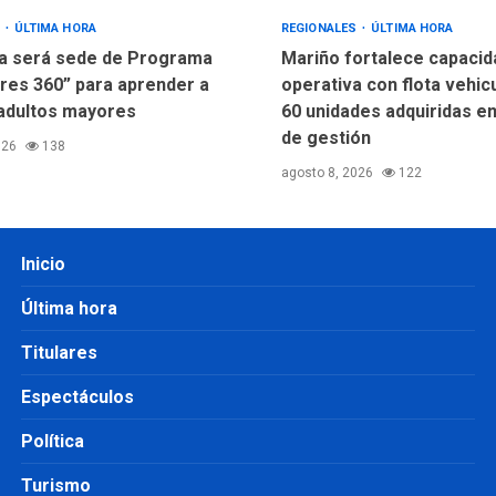
S
ÚLTIMA HORA
REGIONALES
ÚLTIMA HORA
a será sede de Programa
Mariño fortalece capacid
res 360” para aprender a
operativa con flota vehic
adultos mayores
60 unidades adquiridas e
de gestión
026
138
agosto 8, 2026
122
Inicio
Última hora
Titulares
Espectáculos
Política
Turismo