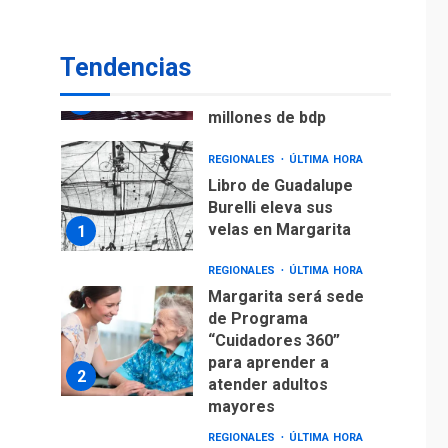
ECONOMÍA
TITULARES
ÚLTIMA HORA
Venezuela requiere
Tendencias
US$183.000 millones
para alcanzar 3
7
millones de bdp
REGIONALES
ÚLTIMA HORA
Libro de Guadalupe
Burelli eleva sus
velas en Margarita
1
REGIONALES
ÚLTIMA HORA
Margarita será sede
de Programa
“Cuidadores 360”
para aprender a
2
atender adultos
mayores
REGIONALES
ÚLTIMA HORA