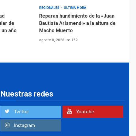
Margarita será sede
de Programa
REGIONALES
ÚLTIMA HORA
“Cuidadores 360”
ad
Reparan hundimiento de la «Juan
para aprender a
ular de
Bautista Arismendi» a la altura de
2
atender adultos
n un año
Macho Muerto
mayores
agosto 8, 2026
162
REGIONALES
ÚLTIMA HORA
Mariño fortalece
capacidad operativa
con flota vehicular de
60 unidades
3
adquiridas en un año
de gestión
Nuestras redes
REGIONALES
ÚLTIMA HORA
Reparan hundimiento
de la «Juan Bautista
Twitter
Youtube
Arismendi» a la altura
4
de Macho Muerto
Instagram
REGIONALES
TECNOLOGÍA