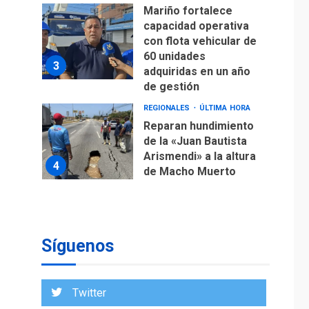
Mariño fortalece
capacidad operativa
con flota vehicular de
60 unidades
3
adquiridas en un año
de gestión
REGIONALES
ÚLTIMA HORA
Reparan hundimiento
de la «Juan Bautista
Arismendi» a la altura
4
de Macho Muerto
REGIONALES
TECNOLOGÍA
ÚLTIMA HORA
Fedecámaras NE y
Unimar trabajan en
Síguenos
diplomado para
creación y manejo de
5
estadísticas de
Twitter
turismo