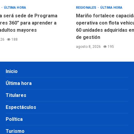
S
ÚLTIMA HORA
REGIONALES
ÚLTIMA HORA
a será sede de Programa
Mariño fortalece capacid
res 360” para aprender a
operativa con flota vehic
adultos mayores
60 unidades adquiridas e
de gestión
026
188
agosto 8, 2026
195
Inicio
Última hora
Titulares
Espectáculos
Política
Turismo