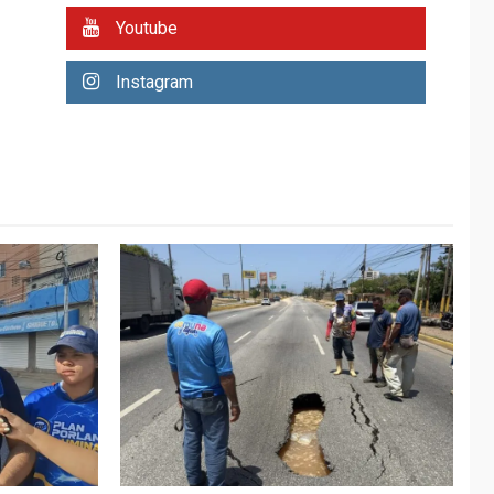
REGIONALES
ÚLTIMA HORA
Youtube
Plan de contingencia
hídrica en Nueva
Instagram
Esparta consolida
avances en territorio
6
insular
ECONOMÍA
TITULARES
ÚLTIMA HORA
Venezuela requiere
US$183.000 millones
para alcanzar 3
7
millones de bdp
REGIONALES
ÚLTIMA HORA
Libro de Guadalupe
Burelli eleva sus
velas en Margarita
1
REGIONALES
ÚLTIMA HORA