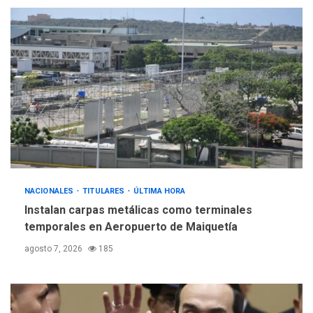
POLÍTICA
TITULARES
ÚLTIMA HORA
Gobierno y AN2015 en
nueva mesa de diálogo
4
INTERNACIONALES
ÚLTIMA HORA
Hiroshima 81 años de la
debacle atómica. Japón
debate principios no
5
nucleares
NACIONALES
TITULARES
ÚLTIMA HORA
Instalan carpas metálicas como terminales
temporales en Aeropuerto de Maiquetía
agosto 7, 2026
185