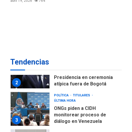
abril 19, 2026
764
ofensivas de largo alcance
7
NACIONALES
TITULARES
ÚLTIMA HORA
Instalan carpas metálicas
como terminales
temporales en Aeropuerto
1
de Maiquetía
LATINOAMÉRICA Y CARIBE
Tendencias
TITULARES
ÚLTIMA HORA
De la Espriella asumirá
Presidencia en ceremonia
2
atípica fuera de Bogotá
POLÍTICA
TITULARES
ÚLTIMA HORA
ONGs piden a CIDH
monitorear proceso de
3
diálogo en Venezuela