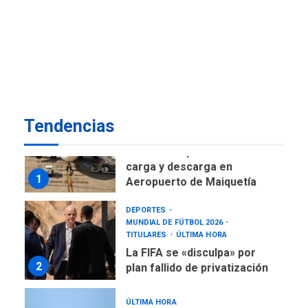
DESTACADOS
NACIONALES
ÚLTIMA HORA
Gobierno nacional y
regional nos respaldaron
desde el primer momento
7
tras terremotos del 24J
asegura Gustavo Duque
Tendencias
NACIONALES
TITULARES
ÚLTIMA HORA
Reanudan operaciones de
carga y descarga en
1
Aeropuerto de Maiquetía
DEPORTES
MUNDIAL DE FÚTBOL 2026
TITULARES
ÚLTIMA HORA
La FIFA se «disculpa» por
2
plan fallido de privatización
ÚLTIMA HORA