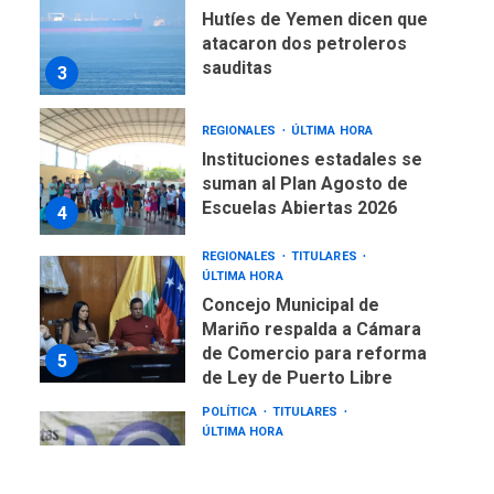
Hutíes de Yemen dicen que
atacaron dos petroleros
sauditas
3
REGIONALES
ÚLTIMA HORA
Instituciones estadales se
suman al Plan Agosto de
Escuelas Abiertas 2026
4
REGIONALES
TITULARES
ÚLTIMA HORA
Concejo Municipal de
Mariño respalda a Cámara
de Comercio para reforma
5
de Ley de Puerto Libre
POLÍTICA
TITULARES
ÚLTIMA HORA
CNP plantea incluir Libertad
de Expresión en agenda de