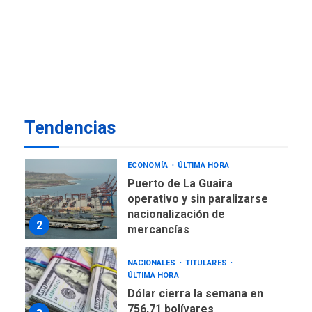
TITULARES
ÚLTIMA HORA
De la Espriella jura como
nuevo presidente de
7
Colombia
ECONOMÍA
TITULARES
ÚLTIMA HORA
Venezuela requiere
Tendencias
US$183.000 millones para
1
alcanzar 3 millones de bdp
ECONOMÍA
ÚLTIMA HORA
Puerto de La Guaira
operativo y sin paralizarse
nacionalización de
2
mercancías
NACIONALES
TITULARES
ÚLTIMA HORA
Dólar cierra la semana en
756,71 bolívares