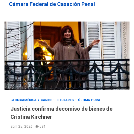
756,71 bolívares
3
Cámara Federal de Casación Penal
POLÍTICA
TITULARES
ÚLTIMA HORA
Libertad plena para jueza
María Lourdes Afiuni
4
INTERNACIONALES
TITULARES
ÚLTIMA HORA
España impone controles
fronterizos a Italia
5
INTERNACIONALES
TITULARES
ÚLTIMA HORA
LATINOAMÉRICA Y CARIBE
TITULARES
ÚLTIMA HORA
Arabia Saudita, Turquía y
Justicia confirma decomiso de bienes de
Pakistán firman pacto de
Cristina Kirchner
6
defensa
abril 25, 2026
531
LATINOAMÉRICA Y CARIBE