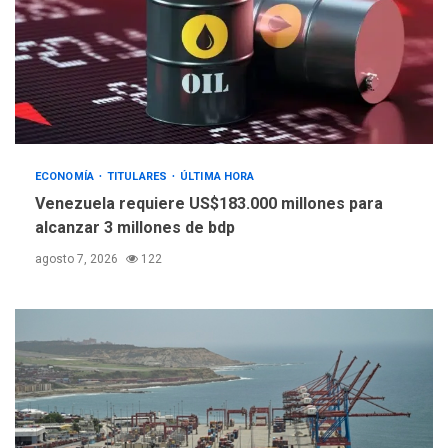
POLÍTICA
TITULARES
ÚLTIMA HORA
Libertad plena para jueza
María Lourdes Afiuni
4
ECONOMÍA
TITULARES
ÚLTIMA HORA
INTERNACIONALES
TITULARES
ÚLTIMA HORA
Venezuela requiere US$183.000 millones para
España impone controles
alcanzar 3 millones de bdp
fronterizos a Italia
5
agosto 7, 2026
122