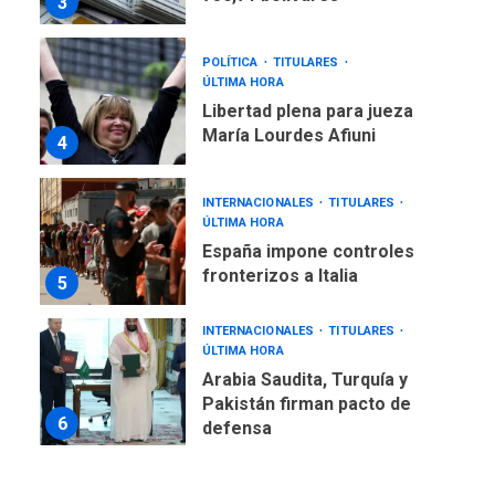
3
POLÍTICA
TITULARES
ÚLTIMA HORA
Libertad plena para jueza
María Lourdes Afiuni
4
INTERNACIONALES
TITULARES
ÚLTIMA HORA
España impone controles
fronterizos a Italia
5
INTERNACIONALES
TITULARES
ÚLTIMA HORA
Arabia Saudita, Turquía y
Pakistán firman pacto de
6
defensa
LATINOAMÉRICA Y CARIBE
TITULARES
ÚLTIMA HORA