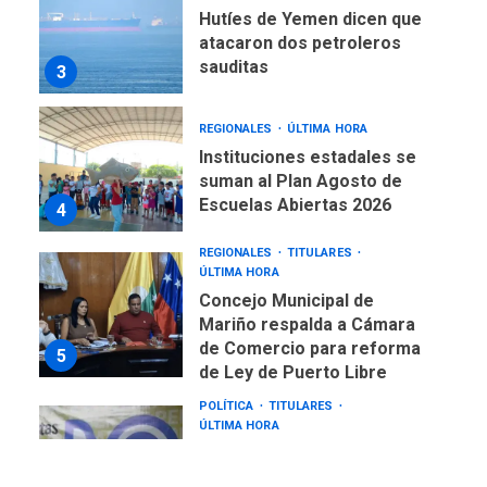
Hutíes de Yemen dicen que
atacaron dos petroleros
sauditas
3
REGIONALES
ÚLTIMA HORA
Instituciones estadales se
suman al Plan Agosto de
Escuelas Abiertas 2026
4
REGIONALES
TITULARES
ÚLTIMA HORA
Concejo Municipal de
Mariño respalda a Cámara
de Comercio para reforma
5
de Ley de Puerto Libre
POLÍTICA
TITULARES
ÚLTIMA HORA
CNP plantea incluir Libertad
de Expresión en agenda de