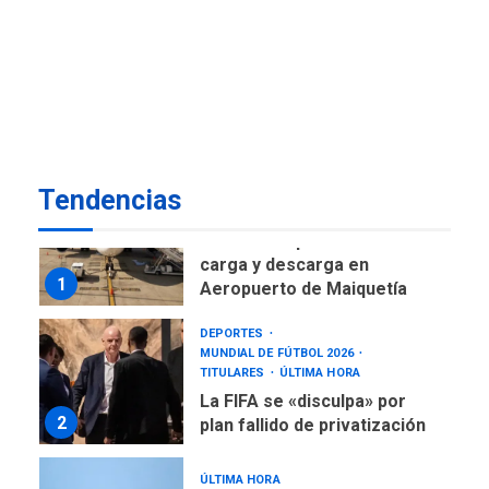
DESTACADOS
NACIONALES
ÚLTIMA HORA
Gobierno nacional y
regional nos respaldaron
desde el primer momento
7
tras terremotos del 24J
asegura Gustavo Duque
Tendencias
NACIONALES
TITULARES
ÚLTIMA HORA
Reanudan operaciones de
carga y descarga en
1
Aeropuerto de Maiquetía
DEPORTES
MUNDIAL DE FÚTBOL 2026
TITULARES
ÚLTIMA HORA
La FIFA se «disculpa» por
2
plan fallido de privatización
ÚLTIMA HORA