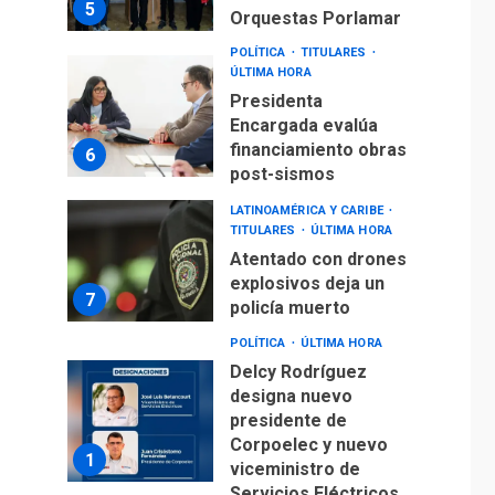
5
Orquestas Porlamar
POLÍTICA
TITULARES
ÚLTIMA HORA
Presidenta
Encargada evalúa
financiamiento obras
6
post-sismos
LATINOAMÉRICA Y CARIBE
TITULARES
ÚLTIMA HORA
Atentado con drones
explosivos deja un
7
policía muerto
POLÍTICA
ÚLTIMA HORA
Delcy Rodríguez
designa nuevo
presidente de
Corpoelec y nuevo
1
viceministro de
Servicios Eléctricos