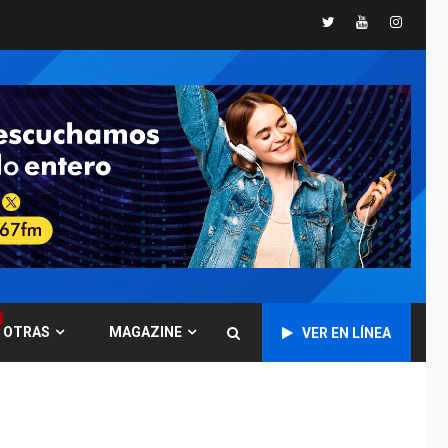
Presidenta
Twitter
Youtube
Instagr
Encargada evalúa
financiamiento obras
6
post-sismos
LATINOAMÉRICA Y CARIBE
TITULARES
ÚLTIMA HORA
Atentado con drones
explosivos deja un
7
policía muerto
POLÍTICA
ÚLTIMA HORA
Delcy Rodríguez
designa nuevo
presidente de
OTRAS
MAGAZINE
Corpoelec y nuevo
VER EN LÍNEA
1
viceministro de
Servicios Eléctricos
DEPORTES
TITULARES
ÚLTIMA HORA