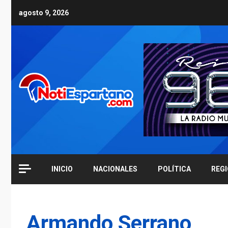
Skip
agosto 9, 2026
to
content
INICIO
NACIONALES
POLÍTICA
REG
Armando Serrano