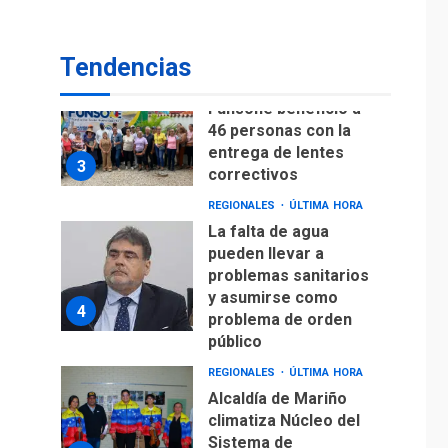
Lionel Messi llega a
Argentina para
2
despedir a su padre
Tendencias
REGIONALES
ÚLTIMA HORA
Funsone benefició a
46 personas con la
entrega de lentes
3
correctivos
REGIONALES
ÚLTIMA HORA
La falta de agua
pueden llevar a
problemas sanitarios
y asumirse como
4
problema de orden
público
REGIONALES
ÚLTIMA HORA
Alcaldía de Mariño
climatiza Núcleo del
Sistema de