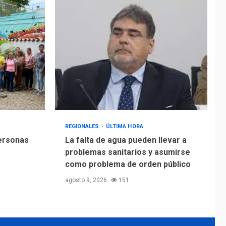
Alcaldía de Mariño
climatiza Núcleo del
Sistema de
5
Orquestas Porlamar
REGIONALES
ÚLTIMA HORA
personas
La falta de agua pueden llevar a
problemas sanitarios y asumirse
como problema de orden público
agosto 9, 2026
151