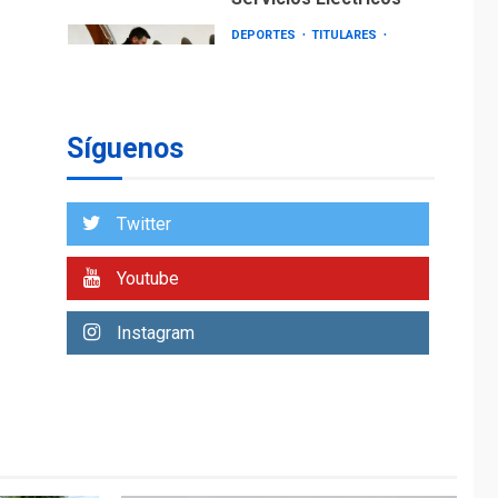
DEPORTES
TITULARES
ÚLTIMA HORA
Lionel Messi llega a
Argentina para
2
despedir a su padre
Síguenos
REGIONALES
ÚLTIMA HORA
Funsone benefició a
46 personas con la
Twitter
entrega de lentes
3
correctivos
Youtube
REGIONALES
ÚLTIMA HORA
Instagram
La falta de agua
pueden llevar a
problemas sanitarios
y asumirse como
4
problema de orden
público
REGIONALES
ÚLTIMA HORA