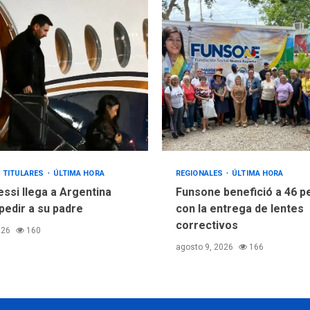
TITULARES
ÚLTIMA HORA
REGIONALES
ÚLTIMA HORA
essi llega a Argentina
Funsone benefició a 46 
pedir a su padre
con la entrega de lentes
correctivos
026
160
agosto 9, 2026
166