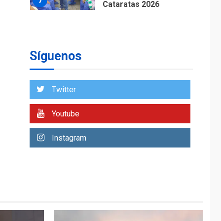
7
Cataratas 2026
REGIONALES
TITULARES
ÚLTIMA HORA
Concejo Municipal de
Mariño respalda a
Síguenos
Cámara de Comercio
1
para reforma de Ley
de Puerto Libre
Twitter
POLÍTICA
TITULARES
ÚLTIMA HORA
Youtube
CNP plantea incluir
Libertad de Expresión
Instagram
en agenda de
2
negociación con
comisión de AN 2015
DESTACADOS
NACIONALES
ÚLTIMA HORA
Gobierno nacional y
regional nos