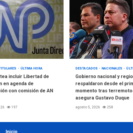
TITULARES
ÚLTIMA HORA
DESTACADOS
NACIONALES
ÚLT
ea incluir Libertad de
Gobierno nacional y regio
n en agenda de
respaldaron desde el pri
ión con comisión de AN
momento tras terremotos
asegura Gustavo Duque
026
197
agosto 5, 2026
258
Inicio