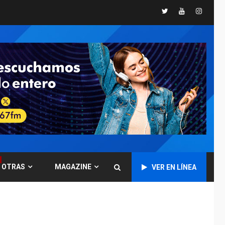
«muy pronto» sobre
5
Twitter
Youtube
Instagr
Ormuz
REGIONALES
TITULARES
ÚLTIMA HORA
Guardia Nacional
Bolivariana celebró
su 89° aniversario en
6
Nueva Esparta
REGIONALES
ÚLTIMA HORA
Misión Milagro en
Antolín del Campo:
Arrancó la jornada de
7
Cataratas 2026
REGIONALES
TITULARES
OTRAS
MAGAZINE
VER EN LÍNEA
ÚLTIMA HORA
Concejo Municipal de
Mariño respalda a
Cámara de Comercio
1
para reforma de Ley