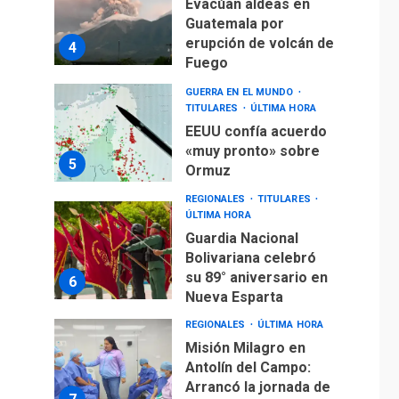
Evacúan aldeas en
Guatemala por
erupción de volcán de
4
Fuego
GUERRA EN EL MUNDO
TITULARES
ÚLTIMA HORA
EEUU confía acuerdo
«muy pronto» sobre
5
Ormuz
REGIONALES
TITULARES
ÚLTIMA HORA
Guardia Nacional
Bolivariana celebró
su 89° aniversario en
6
Nueva Esparta
REGIONALES
ÚLTIMA HORA
Misión Milagro en
Antolín del Campo:
Arrancó la jornada de