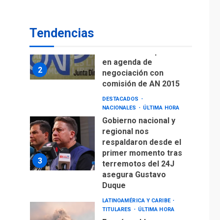
de Puerto Libre
POLÍTICA
TITULARES
ÚLTIMA HORA
Tendencias
CNP plantea incluir
Libertad de Expresión
en agenda de
2
negociación con
comisión de AN 2015
DESTACADOS
NACIONALES
ÚLTIMA HORA
Gobierno nacional y
regional nos
respaldaron desde el
primer momento tras
3
terremotos del 24J
asegura Gustavo
Duque
LATINOAMÉRICA Y CARIBE
TITULARES
ÚLTIMA HORA