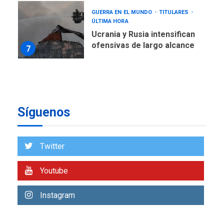
GUERRA EN EL MUNDO
TITULARES
ÚLTIMA HORA
Ucrania y Rusia intensifican
ofensivas de largo alcance
7
NACIONALES
TITULARES
ÚLTIMA HORA
Instalan carpas metálicas
como terminales
Síguenos
temporales en Aeropuerto
1
de Maiquetía
LATINOAMÉRICA Y CARIBE
Twitter
TITULARES
ÚLTIMA HORA
De la Espriella asumirá
Youtube
Presidencia en ceremonia
2
atípica fuera de Bogotá
Instagram
POLÍTICA
TITULARES
ÚLTIMA HORA