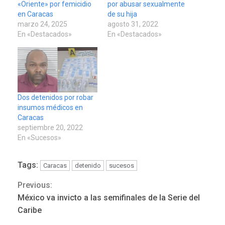
«Oriente» por femicidio
por abusar sexualmente
en Caracas
de su hija
marzo 24, 2025
agosto 31, 2022
En «Destacados»
En «Destacados»
Dos detenidos por robar
insumos médicos en
Caracas
septiembre 20, 2022
En «Sucesos»
Tags:
Caracas
detenido
sucesos
Previous:
Continue
México va invicto a las semifinales de la Serie del
POLÍTICA
TITULARES
Reading
ÚLTIMA HORA
Caribe
ONGs piden a CIDH