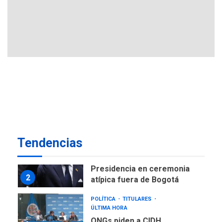
GUERRA EN EL MUNDO
TITULARES
ÚLTIMA HORA
Ucrania y Rusia intensifican
ofensivas de largo alcance
7
NACIONALES
TITULARES
ÚLTIMA HORA
Instalan carpas metálicas
como terminales
temporales en Aeropuerto
1
de Maiquetía
LATINOAMÉRICA Y CARIBE
Tendencias
TITULARES
ÚLTIMA HORA
De la Espriella asumirá
Presidencia en ceremonia
2
atípica fuera de Bogotá
POLÍTICA
TITULARES
ÚLTIMA HORA
ONGs piden a CIDH