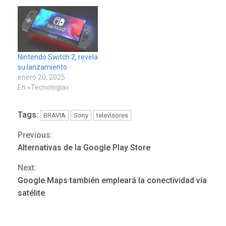
Nintendo Switch 2, revela
su lanzamiento
enero 20, 2025
En «Tecnología»
Tags:
BRAVIA
Sony
televisores
Previous:
Continue
Alternativas de la Google Play Store
Reading
Next:
Google Maps también empleará la conectividad vía
ÚLTIMA HORA
satélite
Hutíes de Yemen dicen que
atacaron dos petroleros
sauditas
3