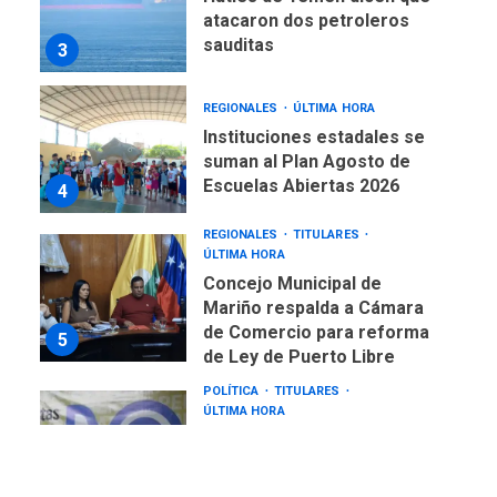
atacaron dos petroleros
sauditas
3
REGIONALES
ÚLTIMA HORA
Instituciones estadales se
suman al Plan Agosto de
Escuelas Abiertas 2026
4
REGIONALES
TITULARES
ÚLTIMA HORA
Concejo Municipal de
Mariño respalda a Cámara
de Comercio para reforma
5
de Ley de Puerto Libre
POLÍTICA
TITULARES
ÚLTIMA HORA
CNP plantea incluir Libertad
de Expresión en agenda de
negociación con comisión
6