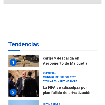
DESTACADOS
NACIONALES
ÚLTIMA HORA
Gobierno nacional y
regional nos respaldaron
desde el primer momento
7
tras terremotos del 24J
asegura Gustavo Duque
Tendencias
NACIONALES
TITULARES
ÚLTIMA HORA
Reanudan operaciones de
carga y descarga en
1
Aeropuerto de Maiquetía
DEPORTES
MUNDIAL DE FÚTBOL 2026
TITULARES
ÚLTIMA HORA
La FIFA se «disculpa» por
2
plan fallido de privatización
ÚLTIMA HORA