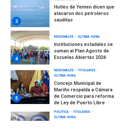
Hutíes de Yemen dicen que
atacaron dos petroleros
sauditas
3
REGIONALES
ÚLTIMA HORA
Instituciones estadales se
suman al Plan Agosto de
Escuelas Abiertas 2026
4
REGIONALES
TITULARES
ÚLTIMA HORA
Concejo Municipal de
Mariño respalda a Cámara
de Comercio para reforma
5
de Ley de Puerto Libre
POLÍTICA
TITULARES
ÚLTIMA HORA
CNP plantea incluir Libertad
de Expresión en agenda de