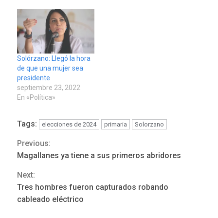
Solórzano: Llegó la hora
de que una mujer sea
presidente
septiembre 23, 2022
En «Política»
Tags:
elecciones de 2024
primaria
Solorzano
Previous:
Continue
Magallanes ya tiene a sus primeros abridores
Reading
Next:
Tres hombres fueron capturados robando
ÚLTIMA HORA
cableado eléctrico
Hutíes de Yemen dicen que
atacaron dos petroleros