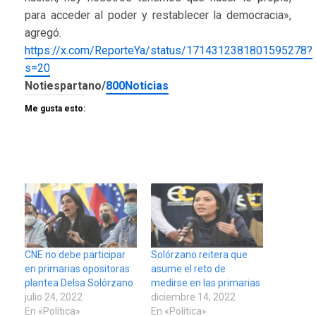
para acceder al poder y restablecer la democracia»,
agregó.
https://x.com/ReporteYa/status/1714312381801595278?
s=20
Notiespartano/
800Noticias
Me gusta esto:
CNE no debe participar
Solórzano reitera que
en primarias opositoras
asume el reto de
plantea Delsa Solórzano
medirse en las primarias
julio 24, 2022
diciembre 14, 2022
En «Política»
En «Política»