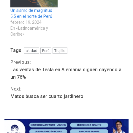
Un sismo de magnitud
5,5 en el norte de Perú
febrero 19, 2024
En «Latinoamérica y
Caribe»
Tags:
ciudad
Perú
Trujillo
Previous:
Continue
LATINOAMÉRICA Y CARIBE
TITULARES
ÚLTIMA HORA
Las ventas de Tesla en Alemania siguen cayendo a
Seis muertos en Colombia
Reading
un 76%
en combates contra grupos
3
armados
Next:
Matos busca ser cuarto jardinero
GUERRA EN EL MUNDO
TITULARES
ÚLTIMA HORA
Netanyahu descarta plan de
EEUU para Gaza apoyado
4
por Hamás