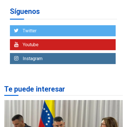
a Corazón de Mi Patria
7
Síguenos
NACIONALES
TITULARES
ÚLTIMA HORA
Más de 50 mil viviendas
Twitter
fueron evaluadas en
estados afectados por los
1
Youtube
terremotos
NACIONALES
TITULARES
Instagram
ÚLTIMA HORA
Más de 1.500 personas son
reportadas como
2
desaparecidas en La Guaira
Te puede interesar
LATINOAMÉRICA Y CARIBE
TITULARES
ÚLTIMA HORA
Seis muertos en Colombia
en combates contra grupos
3
armados