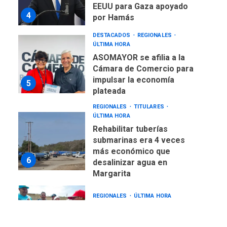
EEUU para Gaza apoyado
4
por Hamás
DESTACADOS
REGIONALES
ÚLTIMA HORA
ASOMAYOR se afilia a la
Cámara de Comercio para
impulsar la economía
5
plateada
REGIONALES
TITULARES
ÚLTIMA HORA
Rehabilitar tuberías
submarinas era 4 veces
más económico que
6
desalinizar agua en
Margarita
REGIONALES
ÚLTIMA HORA
Gobernadora llevó tanques
de almacenamiento de agua