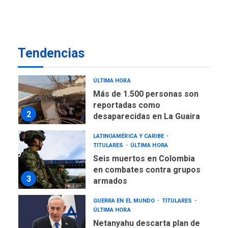
ÚLTIMA HORA
Más de 50 mil viviendas
fueron evaluadas en
estados afectados por los
1
Tendencias
terremotos
NACIONALES
TITULARES
ÚLTIMA HORA
Más de 1.500 personas son
reportadas como
2
desaparecidas en La Guaira
LATINOAMÉRICA Y CARIBE
TITULARES
ÚLTIMA HORA
Seis muertos en Colombia
en combates contra grupos
3
armados
GUERRA EN EL MUNDO
TITULARES
ÚLTIMA HORA
Netanyahu descarta plan de