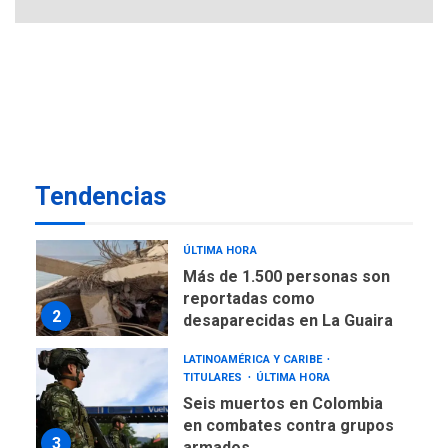
de almacenamiento de agua
a Corazón de Mi Patria
7
NACIONALES
TITULARES
ÚLTIMA HORA
Más de 50 mil viviendas
fueron evaluadas en
estados afectados por los
1
Tendencias
terremotos
NACIONALES
TITULARES
ÚLTIMA HORA
Más de 1.500 personas son
reportadas como
2
desaparecidas en La Guaira
LATINOAMÉRICA Y CARIBE
TITULARES
ÚLTIMA HORA
Seis muertos en Colombia
en combates contra grupos
3
armados