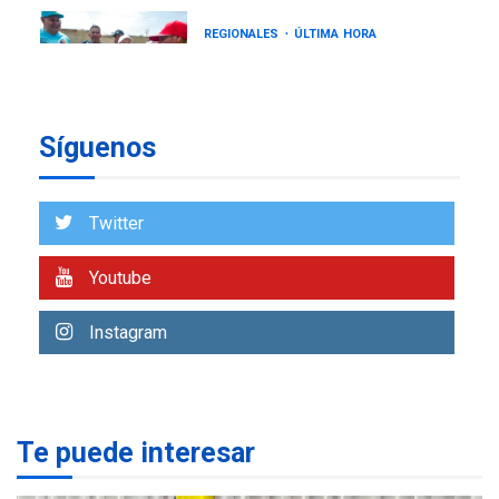
REGIONALES
ÚLTIMA HORA
Gobernadora llevó tanques
de almacenamiento de agua
a Corazón de Mi Patria
7
Síguenos
NACIONALES
TITULARES
ÚLTIMA HORA
Más de 50 mil viviendas
Twitter
fueron evaluadas en
estados afectados por los
1
Youtube
terremotos
NACIONALES
TITULARES
Instagram
ÚLTIMA HORA
Más de 1.500 personas son
reportadas como
2
desaparecidas en La Guaira
Te puede interesar
LATINOAMÉRICA Y CARIBE
TITULARES
ÚLTIMA HORA