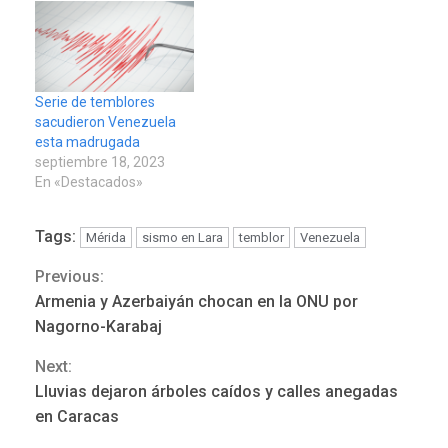
Serie de temblores
sacudieron Venezuela
esta madrugada
septiembre 18, 2023
En «Destacados»
Tags:
Mérida
sismo en Lara
temblor
Venezuela
Previous:
Continue
Armenia y Azerbaiyán chocan en la ONU por
LATINOAMÉRICA Y CARIBE
Reading
TITULARES
ÚLTIMA HORA
Nagorno-Karabaj
Seis muertos en Colombia
Next:
en combates contra grupos
3
armados
Lluvias dejaron árboles caídos y calles anegadas
en Caracas
GUERRA EN EL MUNDO
TITULARES
ÚLTIMA HORA