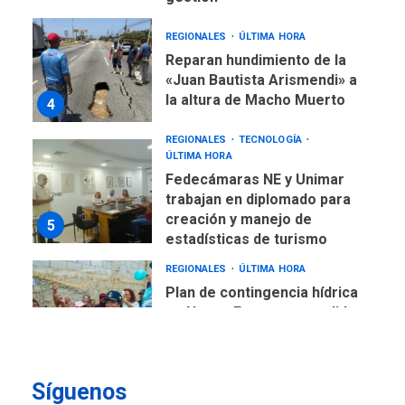
REGIONALES
ÚLTIMA HORA
Reparan hundimiento de la
«Juan Bautista Arismendi» a
la altura de Macho Muerto
4
REGIONALES
TECNOLOGÍA
ÚLTIMA HORA
Fedecámaras NE y Unimar
trabajan en diplomado para
creación y manejo de
5
estadísticas de turismo
REGIONALES
ÚLTIMA HORA
Plan de contingencia hídrica
en Nueva Esparta consolida
avances en territorio
6
insular
ECONOMÍA
TITULARES
ÚLTIMA HORA
Síguenos