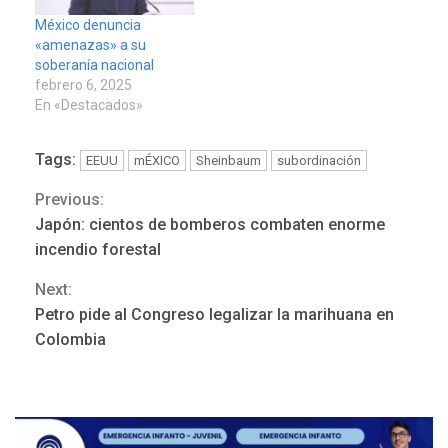
México denuncia
«amenazas» a su
soberanía nacional
febrero 6, 2025
En «Destacados»
Tags:
EEUU
mÉXICO
Sheinbaum
subordinación
Previous:
Continue
Japón: cientos de bomberos combaten enorme
Reading
incendio forestal
REGIONALES
ÚLTIMA HORA
Next:
Mariño fortalece capacidad
Petro pide al Congreso legalizar la marihuana en
operativa con flota
Colombia
vehicular de 60 unidades
adquiridas en un año de
3
gestión
REGIONALES
ÚLTIMA HORA