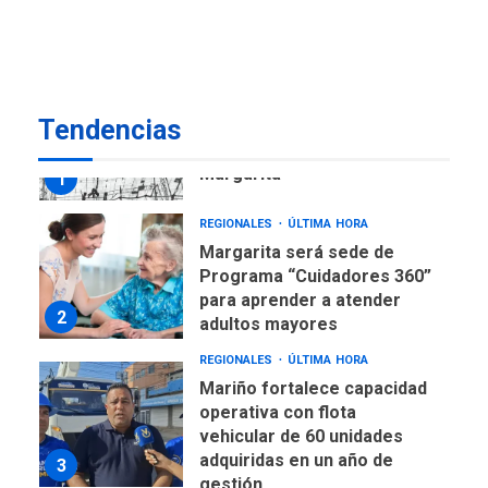
7
alcanzar 3 millones de bdp
REGIONALES
ÚLTIMA HORA
Libro de Guadalupe Burelli
Tendencias
eleva sus velas en
Margarita
1
REGIONALES
ÚLTIMA HORA
Margarita será sede de
Programa “Cuidadores 360”
para aprender a atender
2
adultos mayores
REGIONALES
ÚLTIMA HORA
Mariño fortalece capacidad
operativa con flota
vehicular de 60 unidades
adquiridas en un año de
3
gestión