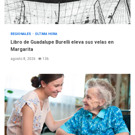
gestión
REGIONALES
ÚLTIMA HORA
Reparan hundimiento de la
«Juan Bautista Arismendi» a
REGIONALES
ÚLTIMA HORA
la altura de Macho Muerto
4
Libro de Guadalupe Burelli eleva sus velas en
REGIONALES
TECNOLOGÍA
Margarita
ÚLTIMA HORA
agosto 8, 2026
136
Fedecámaras NE y Unimar
trabajan en diplomado para
creación y manejo de
5
estadísticas de turismo