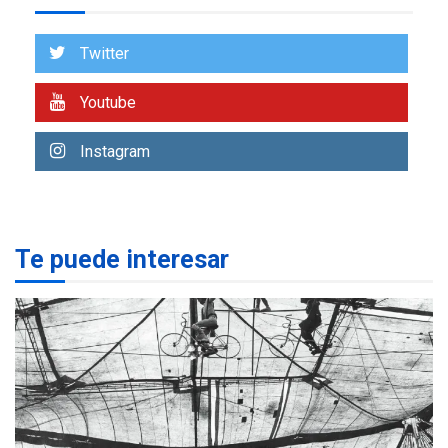
Venezuela requiere
US$183.000 millones para
7
alcanzar 3 millones de bdp
Twitter
REGIONALES
ÚLTIMA HORA
Youtube
Libro de Guadalupe Burelli
eleva sus velas en
Instagram
Margarita
1
REGIONALES
ÚLTIMA HORA
Margarita será sede de
Te puede interesar
Programa “Cuidadores 360”
para aprender a atender
2
adultos mayores
REGIONALES
ÚLTIMA HORA
Mariño fortalece capacidad
operativa con flota
vehicular de 60 unidades
adquiridas en un año de
3