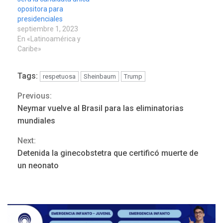
opositora para
presidenciales
septiembre 1, 2023
En «Latinoamérica y
Caribe»
Tags:
respetuosa
Sheinbaum
Trump
Previous:
Continue
Neymar vuelve al Brasil para las eliminatorias
Reading
mundiales
Next:
Detenida la ginecobstetra que certificó muerte de
ÚLTIMA HORA
un neonato
Hutíes de Yemen dicen que
atacaron dos petroleros
sauditas
3
REGIONALES
ÚLTIMA HORA