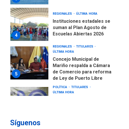
REGIONALES
ÚLTIMA HORA
Instituciones estadales se
suman al Plan Agosto de
Escuelas Abiertas 2026
4
REGIONALES
TITULARES
ÚLTIMA HORA
Concejo Municipal de
Mariño respalda a Cámara
de Comercio para reforma
5
de Ley de Puerto Libre
POLÍTICA
TITULARES
ÚLTIMA HORA
CNP plantea incluir Libertad
de Expresión en agenda de
negociación con comisión
6
de AN 2015
Síguenos
DESTACADOS
NACIONALES