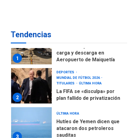
regional nos respaldaron
desde el primer momento
7
tras terremotos del 24J
asegura Gustavo Duque
Tendencias
NACIONALES
TITULARES
ÚLTIMA HORA
Reanudan operaciones de
carga y descarga en
1
Aeropuerto de Maiquetía
DEPORTES
MUNDIAL DE FÚTBOL 2026
TITULARES
ÚLTIMA HORA
La FIFA se «disculpa» por
2
plan fallido de privatización
ÚLTIMA HORA
Hutíes de Yemen dicen que
atacaron dos petroleros
sauditas
3