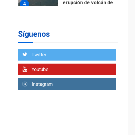
EEUU confía acuerdo
«muy pronto» sobre
5
Ormuz
Síguenos
Twitter
Youtube
Instagram