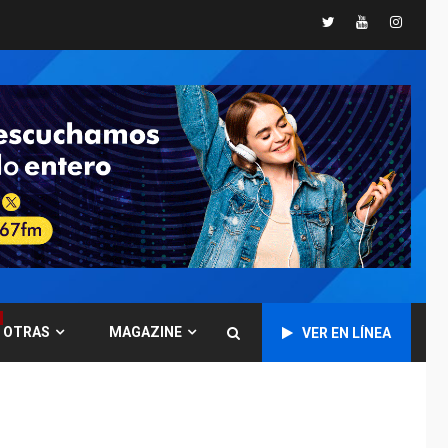
primer momento tras
3
Twitter
Youtube
Instagr
terremotos del 24J
asegura Gustavo
Duque
LATINOAMÉRICA Y CARIBE
TITULARES
ÚLTIMA HORA
Evacúan aldeas en
Guatemala por
erupción de volcán de
4
Fuego
GUERRA EN EL MUNDO
TITULARES
ÚLTIMA HORA
EEUU confía acuerdo
«muy pronto» sobre
5
Ormuz
OTRAS
MAGAZINE
VER EN LÍNEA
REGIONALES
TITULARES
ÚLTIMA HORA
Guardia Nacional
Bolivariana celebró