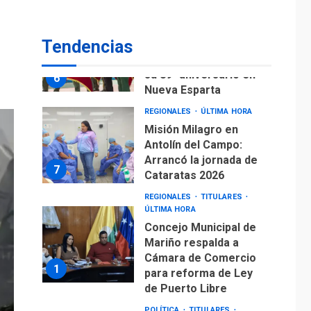
su 89° aniversario en
6
Nueva Esparta
REGIONALES
ÚLTIMA HORA
Tendencias
Misión Milagro en
Antolín del Campo:
Arrancó la jornada de
7
Cataratas 2026
REGIONALES
TITULARES
ÚLTIMA HORA
Concejo Municipal de
Mariño respalda a
Cámara de Comercio
1
para reforma de Ley
de Puerto Libre
POLÍTICA
TITULARES
ÚLTIMA HORA
CNP plantea incluir
Libertad de Expresión
en agenda de
2