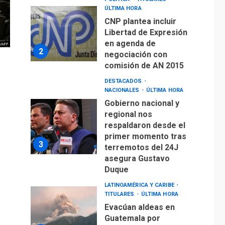
negociación con
comisión de AN 2015
DESTACADOS
NACIONALES
ÚLTIMA HORA
Gobierno nacional y
regional nos
respaldaron desde el
primer momento tras
3
terremotos del 24J
asegura Gustavo
Duque
LATINOAMÉRICA Y CARIBE
TITULARES
ÚLTIMA HORA
Evacúan aldeas en
Guatemala por
erupción de volcán de
4
Fuego
GUERRA EN EL MUNDO
TITULARES
ÚLTIMA HORA