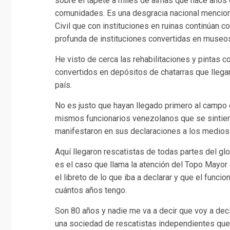
sobre el tapete a miles de almas que hace años d
comunidades. Es una desgracia nacional mencio
Civil que con instituciones en ruinas continúan 
profunda de instituciones convertidas en museos
He visto de cerca las rehabilitaciones y pinta
convertidos en depósitos de chatarras que llegan 
país.
No es justo que hayan llegado primero al campo 
mismos funcionarios venezolanos que se sintie
manifestaron en sus declaraciones a los medios
Aquí llegaron rescatistas de todas partes del gl
es el caso que llama la atención del Topo Mayor
el libreto de lo que iba a declarar y que el funci
cuántos años tengo.
Son 80 años y nadie me va a decir que voy a de
una sociedad de rescatistas independientes que