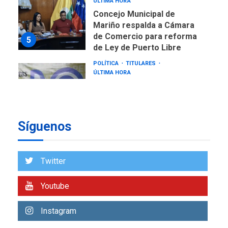
Mariño respalda a Cámara
de Comercio para reforma
5
de Ley de Puerto Libre
POLÍTICA
TITULARES
ÚLTIMA HORA
CNP plantea incluir Libertad
de Expresión en agenda de
negociación con comisión
6
de AN 2015
DESTACADOS
NACIONALES
Síguenos
ÚLTIMA HORA
Gobierno nacional y
regional nos respaldaron
Twitter
desde el primer momento
7
tras terremotos del 24J
Youtube
asegura Gustavo Duque
NACIONALES
TITULARES
Instagram
ÚLTIMA HORA