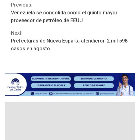
Previous:
Continue
Venezuela se consolida como el quinto mayor
Reading
proveedor de petróleo de EEUU
Next:
ÚLTIMA HORA
Prefecturas de Nueva Esparta atendieron 2 mil 598
Hutíes de Yemen dicen que
atacaron dos petroleros
casos en agosto
sauditas
3
REGIONALES
ÚLTIMA HORA
Instituciones estadales se
suman al Plan Agosto de
Escuelas Abiertas 2026
4
REGIONALES
TITULARES
ÚLTIMA HORA
Concejo Municipal de
Mariño respalda a Cámara
de Comercio para reforma
5