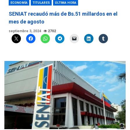
ECONOMÍA
TITULARES
ÚLTIMA HORA
SENIAT recaudó más de Bs.51 millardos en el
mes de agosto
septiembre 3, 2024
2702