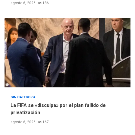
agosto 6, 2026
186
REGIONALES
TITULARES
ÚLTIMA HORA
Concejo Municipal de
Mariño respalda a Cámara
de Comercio para reforma
5
de Ley de Puerto Libre
SIN CATEGORIA
La FIFA se «disculpa» por el plan fallido de
privatización
agosto 6, 2026
167