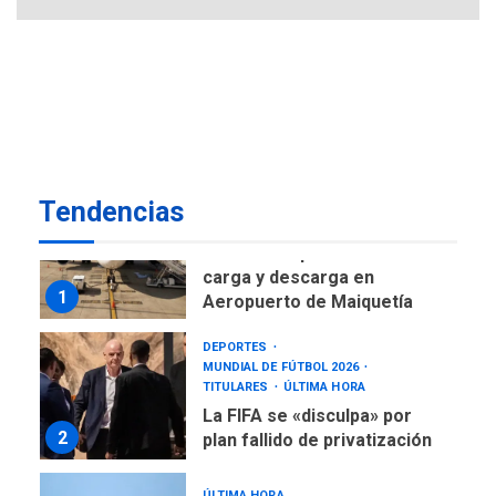
7
tras terremotos del 24J
asegura Gustavo Duque
NACIONALES
TITULARES
ÚLTIMA HORA
Reanudan operaciones de
carga y descarga en
1
Aeropuerto de Maiquetía
Tendencias
DEPORTES
MUNDIAL DE FÚTBOL 2026
TITULARES
ÚLTIMA HORA
La FIFA se «disculpa» por
2
plan fallido de privatización
ÚLTIMA HORA
Hutíes de Yemen dicen que
atacaron dos petroleros
sauditas
3