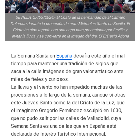
SEVILLA, 27/03/2024.- El Cristo de la hermandad de El Carmen
Doloroso durante la procesión de este Miércoles Santo en Sevilla. El
Cristo ha sido tapado con una capa para procesionar por Sevilla y
evitar la lluvia y se convierte en la imagen del día. EFE/David Arjona
La Semana Santa en
España
desafía este año el mal
tiempo para mantener una tradición de siglos que
saca a la calle imágenes de gran valor artístico ante
miles de fieles y curiosos.
La lluvia y el viento no han impedido muchas de las
procesiones a lo largo de la semana, aunque sí otras
este Jueves Santo como la del Cristo de la Luz, que
el imaginero Gregorio Fernández esculpió en 1630,
que no pudo salir por las calles de Valladolid, cuya
Semana Santa es una de las que en España está
declarada de Interés Turístico Internacional.