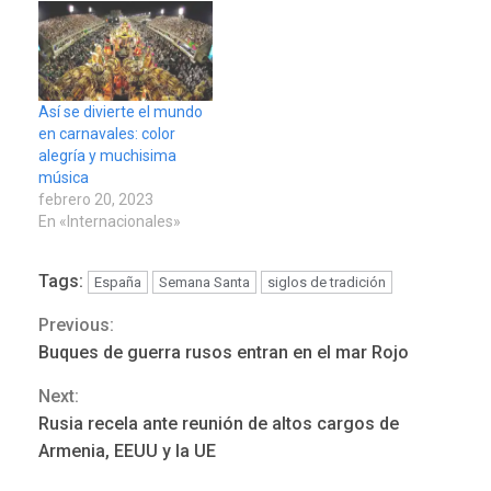
Así se divierte el mundo
en carnavales: color
alegría y muchisima
música
febrero 20, 2023
En «Internacionales»
Tags:
España
Semana Santa
siglos de tradición
ÚLTIMA HORA
Previous:
Hutíes de Yemen dicen que
Continue
atacaron dos petroleros
Buques de guerra rusos entran en el mar Rojo
sauditas
Reading
3
Next:
Rusia recela ante reunión de altos cargos de
REGIONALES
ÚLTIMA HORA
Armenia, EEUU y la UE
Instituciones estadales se
suman al Plan Agosto de