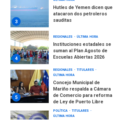
REGIONALES
ÚLTIMA HORA
Instituciones estadales se
suman al Plan Agosto de
Escuelas Abiertas 2026
4
REGIONALES
TITULARES
ÚLTIMA HORA
Concejo Municipal de
Mariño respalda a Cámara
de Comercio para reforma
5
de Ley de Puerto Libre
POLÍTICA
TITULARES
ÚLTIMA HORA
CNP plantea incluir Libertad
de Expresión en agenda de
negociación con comisión
6
de AN 2015
DESTACADOS
NACIONALES
ÚLTIMA HORA
Gobierno nacional y