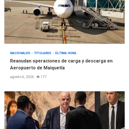
sauditas
3
REGIONALES
ÚLTIMA HORA
Instituciones estadales se
suman al Plan Agosto de
Escuelas Abiertas 2026
4
REGIONALES
TITULARES
NACIONALES
TITULARES
ÚLTIMA HORA
ÚLTIMA HORA
Reanudan operaciones de carga y descarga en
Concejo Municipal de
Aeropuerto de Maiquetía
Mariño respalda a Cámara
de Comercio para reforma
agosto 6, 2026
177
5
de Ley de Puerto Libre