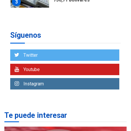
3
POLÍTICA
TITULARES
ÚLTIMA HORA
Libertad plena para jueza
Síguenos
María Lourdes Afiuni
4
Twitter
INTERNACIONALES
TITULARES
ÚLTIMA HORA
España impone controles
Youtube
fronterizos a Italia
5
Instagram
Te puede interesar