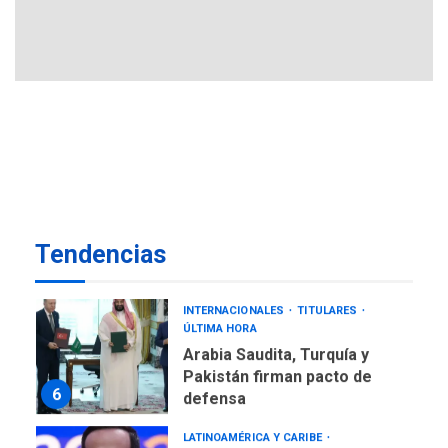
756,71 bolívares
3
POLÍTICA
TITULARES
ÚLTIMA HORA
Libertad plena para jueza
María Lourdes Afiuni
4
INTERNACIONALES
TITULARES
ÚLTIMA HORA
España impone controles
Tendencias
fronterizos a Italia
5
INTERNACIONALES
TITULARES
ÚLTIMA HORA
Arabia Saudita, Turquía y
Pakistán firman pacto de
6
defensa
LATINOAMÉRICA Y CARIBE