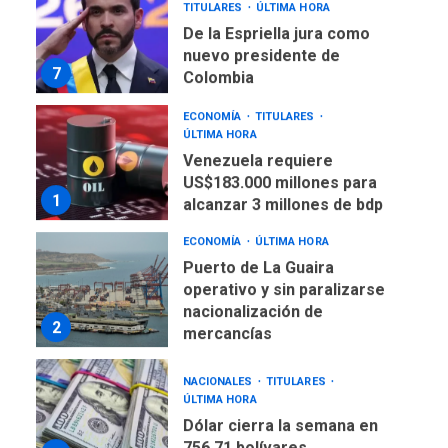
TITULARES
ÚLTIMA HORA
De la Espriella jura como
nuevo presidente de
7
Colombia
ECONOMÍA
TITULARES
ÚLTIMA HORA
Venezuela requiere
US$183.000 millones para
1
alcanzar 3 millones de bdp
ECONOMÍA
ÚLTIMA HORA
Puerto de La Guaira
operativo y sin paralizarse
nacionalización de
2
mercancías
NACIONALES
TITULARES
ÚLTIMA HORA
Dólar cierra la semana en
756,71 bolívares