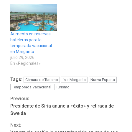
756,71 bolívares
3
POLÍTICA
TITULARES
ÚLTIMA HORA
Aumento en reservas
Libertad plena para jueza
hoteleras para la
María Lourdes Afiuni
4
temporada vacacional
en Margarita
julio 29, 2026
INTERNACIONALES
TITULARES
En «Regionales»
ÚLTIMA HORA
España impone controles
fronterizos a Italia
Tags:
Cámara de Turismo
isla Margarita
Nueva Esparta
5
Temporada Vacacional
Turismo
INTERNACIONALES
TITULARES
Previous:
Continue
ÚLTIMA HORA
Presidente de Siria anuncia «éxito» y retirada de
Arabia Saudita, Turquía y
Reading
Pakistán firman pacto de
Sweida
6
defensa
Next:
LATINOAMÉRICA Y CARIBE