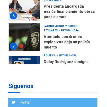
ÚLTIMA HORA
Presidenta Encargada
evalúa financiamiento obras
6
post-sismos
LATINOAMÉRICA Y CARIBE
TITULARES
ÚLTIMA HORA
Atentado con drones
explosivos deja un policía
7
muerto
POLÍTICA
ÚLTIMA HORA
Delcy Rodríguez designa
nuevo presidente de
Corpoelec y nuevo
viceministro de Servicios
1
Eléctricos
Síguenos
DEPORTES
TITULARES
ÚLTIMA HORA
Lionel Messi llega a
Twitter
Argentina para despedir a