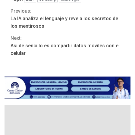
Previous:
Continue
REGIONALES
ÚLTIMA HORA
La IA analiza el lenguaje y revela los secretos de
Funsone benefició a 46
Reading
los mentirosos
personas con la entrega de
lentes correctivos
3
Next:
Así de sencillo es compartir datos móviles con el
REGIONALES
ÚLTIMA HORA
celular
La falta de agua pueden
llevar a problemas
sanitarios y asumirse como
4
problema de orden público
REGIONALES
ÚLTIMA HORA
Alcaldía de Mariño climatiza
Núcleo del Sistema de
Orquestas Porlamar
5
POLÍTICA
TITULARES
ÚLTIMA HORA