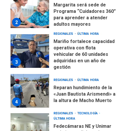
Margarita será sede de
Programa “Cuidadores 360”
para aprender a atender
2
adultos mayores
REGIONALES
ÚLTIMA HORA
Mariño fortalece capacidad
operativa con flota
vehicular de 60 unidades
adquiridas en un año de
3
gestión
REGIONALES
ÚLTIMA HORA
Reparan hundimiento de la
«Juan Bautista Arismendi» a
la altura de Macho Muerto
4
REGIONALES
TECNOLOGÍA
ÚLTIMA HORA
Fedecámaras NE y Unimar