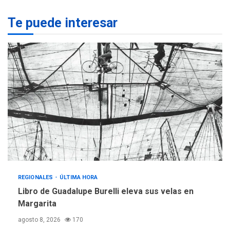
REGIONALES
ÚLTIMA HORA
Te puede interesar
Margarita será sede de
Programa “Cuidadores 360”
para aprender a atender
2
adultos mayores
REGIONALES
ÚLTIMA HORA
Mariño fortalece capacidad
operativa con flota
vehicular de 60 unidades
adquiridas en un año de
3
gestión
REGIONALES
ÚLTIMA HORA
Reparan hundimiento de la
«Juan Bautista Arismendi» a
REGIONALES
ÚLTIMA HORA
la altura de Macho Muerto
Libro de Guadalupe Burelli eleva sus velas en
4
Margarita
REGIONALES
TECNOLOGÍA
agosto 8, 2026
170
ÚLTIMA HORA