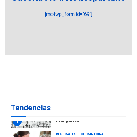
creación y manejo de
5
estadísticas de turismo
[mc4wp_form id="69"]
REGIONALES
ÚLTIMA HORA
Plan de contingencia hídrica
en Nueva Esparta consolida
avances en territorio
6
insular
ECONOMÍA
TITULARES
ÚLTIMA HORA
Venezuela requiere
US$183.000 millones para
7
alcanzar 3 millones de bdp
REGIONALES
ÚLTIMA HORA
Tendencias
Libro de Guadalupe Burelli
eleva sus velas en
Margarita
1
REGIONALES
ÚLTIMA HORA