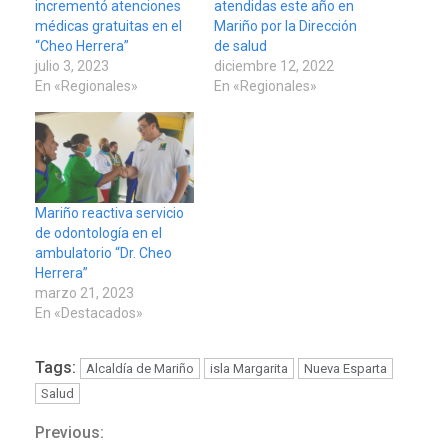
incrementó atenciones
atendidas este año en
médicas gratuitas en el
Mariño por la Dirección
“Cheo Herrera”
de salud
julio 3, 2023
diciembre 12, 2022
En «Regionales»
En «Regionales»
Mariño reactiva servicio
de odontología en el
ambulatorio “Dr. Cheo
Herrera”
marzo 21, 2023
En «Destacados»
Tags:
Alcaldía de Mariño
isla Margarita
Nueva Esparta
Salud
Previous:
Continue