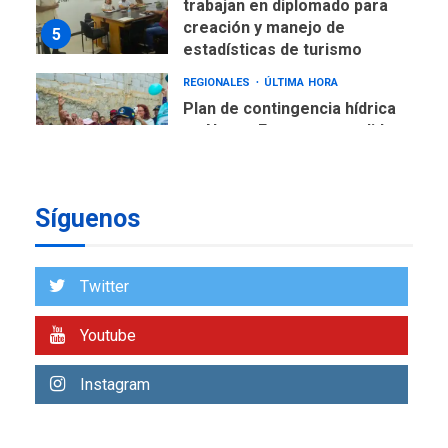
trabajan en diplomado para
creación y manejo de
5
estadísticas de turismo
REGIONALES
ÚLTIMA HORA
Plan de contingencia hídrica
en Nueva Esparta consolida
avances en territorio
6
insular
Síguenos
ECONOMÍA
TITULARES
ÚLTIMA HORA
Venezuela requiere
US$183.000 millones para
Twitter
7
alcanzar 3 millones de bdp
Youtube
REGIONALES
ÚLTIMA HORA
Libro de Guadalupe Burelli
Instagram
eleva sus velas en
Margarita
1