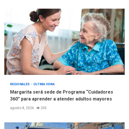
Fedecámaras NE y Unimar
trabajan en diplomado para
creación y manejo de
5
estadísticas de turismo
REGIONALES
ÚLTIMA HORA
Margarita será sede de Programa “Cuidadores
360” para aprender a atender adultos mayores
agosto 8, 2026
205