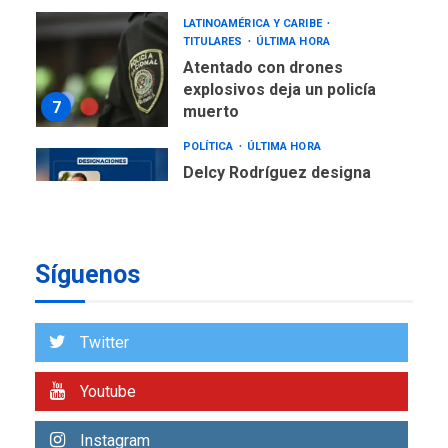
LATINOAMÉRICA Y CARIBE
TITULARES
ÚLTIMA HORA
Atentado con drones
explosivos deja un policía
7
muerto
POLÍTICA
ÚLTIMA HORA
Delcy Rodríguez designa
nuevo presidente de
Corpoelec y nuevo
viceministro de Servicios
1
Eléctricos
Síguenos
DEPORTES
TITULARES
ÚLTIMA HORA
Lionel Messi llega a
Twitter
Argentina para despedir a
2
su padre
Youtube
REGIONALES
ÚLTIMA HORA
Instagram