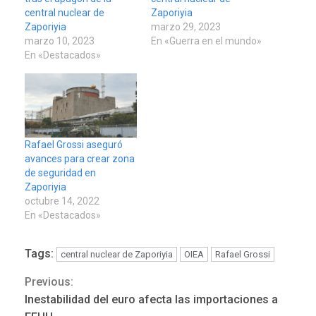
central nuclear de
Zaporiyia
Zaporiyia
marzo 29, 2023
marzo 10, 2023
En «Guerra en el mundo»
En «Destacados»
Rafael Grossi aseguró
avances para crear zona
de seguridad en
Zaporiyia
octubre 14, 2022
En «Destacados»
Tags:
central nuclear de Zaporiyia
OIEA
Rafael Grossi
Previous:
Continue
REGIONALES
ÚLTIMA HORA
Inestabilidad del euro afecta las importaciones a
Funsone benefició a 46