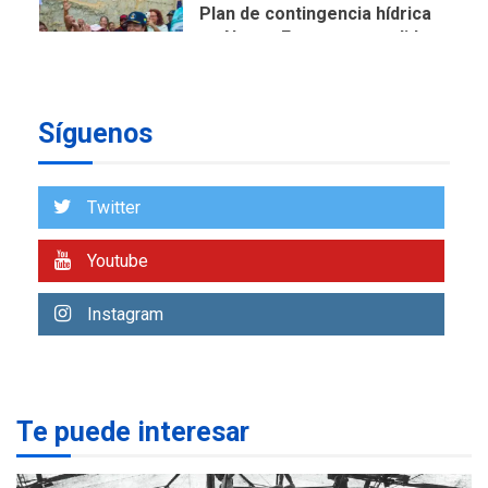
Plan de contingencia hídrica
en Nueva Esparta consolida
avances en territorio
6
insular
Síguenos
ECONOMÍA
TITULARES
ÚLTIMA HORA
Venezuela requiere
US$183.000 millones para
Twitter
7
alcanzar 3 millones de bdp
Youtube
REGIONALES
ÚLTIMA HORA
Libro de Guadalupe Burelli
Instagram
eleva sus velas en
Margarita
1
REGIONALES
ÚLTIMA HORA
Te puede interesar
Margarita será sede de
Programa “Cuidadores 360”
para aprender a atender