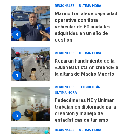
REGIONALES
ÚLTIMA HORA
Mariño fortalece capacidad
operativa con flota
vehicular de 60 unidades
adquiridas en un año de
3
gestión
REGIONALES
ÚLTIMA HORA
Reparan hundimiento de la
«Juan Bautista Arismendi» a
la altura de Macho Muerto
4
REGIONALES
TECNOLOGÍA
ÚLTIMA HORA
Fedecámaras NE y Unimar
trabajan en diplomado para
creación y manejo de
5
estadísticas de turismo
REGIONALES
ÚLTIMA HORA