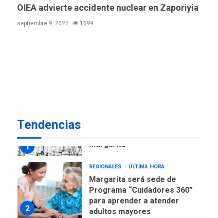
en Nueva Esparta consolida
OIEA advierte accidente nuclear en Zaporiyia
avances en territorio
6
septiembre 9, 2022
1699
insular
ECONOMÍA
TITULARES
ÚLTIMA HORA
Venezuela requiere
US$183.000 millones para
7
alcanzar 3 millones de bdp
REGIONALES
ÚLTIMA HORA
Tendencias
Libro de Guadalupe Burelli
eleva sus velas en
Margarita
1
REGIONALES
ÚLTIMA HORA
Margarita será sede de
Programa “Cuidadores 360”
para aprender a atender
2
adultos mayores