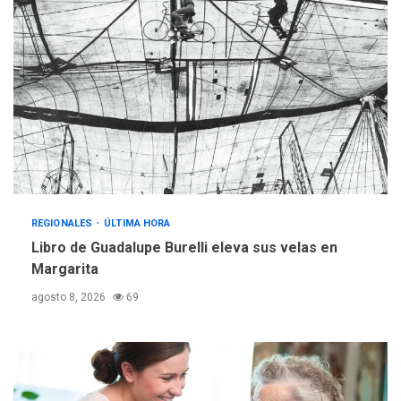
2
adultos mayores
REGIONALES
ÚLTIMA HORA
Mariño fortalece capacidad
operativa con flota
vehicular de 60 unidades
adquiridas en un año de
3
gestión
REGIONALES
ÚLTIMA HORA
Reparan hundimiento de la
«Juan Bautista Arismendi» a
REGIONALES
ÚLTIMA HORA
la altura de Macho Muerto
Libro de Guadalupe Burelli eleva sus velas en
4
Margarita
REGIONALES
TECNOLOGÍA
agosto 8, 2026
69
ÚLTIMA HORA
Fedecámaras NE y Unimar
trabajan en diplomado para
creación y manejo de
5
estadísticas de turismo