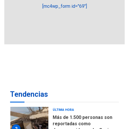
más económico que
[mc4wp_form id="69"]
6
desalinizar agua en
Margarita
REGIONALES
ÚLTIMA HORA
Gobernadora llevó tanques
de almacenamiento de agua
a Corazón de Mi Patria
7
NACIONALES
TITULARES
ÚLTIMA HORA
Más de 50 mil viviendas
fueron evaluadas en
estados afectados por los
1
Tendencias
terremotos
NACIONALES
TITULARES
ÚLTIMA HORA
Más de 1.500 personas son
reportadas como
2