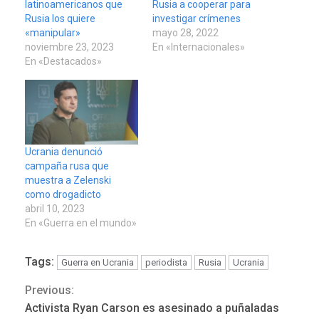
latinoamericanos que
Rusia a cooperar para
Rusia los quiere
investigar crímenes
«manipular»
mayo 28, 2022
noviembre 23, 2023
En «Internacionales»
En «Destacados»
Ucrania denunció
campaña rusa que
muestra a Zelenski
como drogadicto
abril 10, 2023
En «Guerra en el mundo»
Tags:
Guerra en Ucrania
periodista
Rusia
Ucrania
Previous:
Continue
Activista Ryan Carson es asesinado a puñaladas
LATINOAMÉRICA Y CARIBE