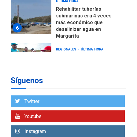
ÚLTIMA HORA
Rehabilitar tuberías
submarinas era 4 veces
más económico que
6
desalinizar agua en
Margarita
REGIONALES
ÚLTIMA HORA
Gobernadora llevó tanques
de almacenamiento de agua
a Corazón de Mi Patria
7
Síguenos
NACIONALES
TITULARES
ÚLTIMA HORA
Más de 50 mil viviendas
Twitter
fueron evaluadas en
estados afectados por los
1
Youtube
terremotos
NACIONALES
TITULARES
Instagram
ÚLTIMA HORA