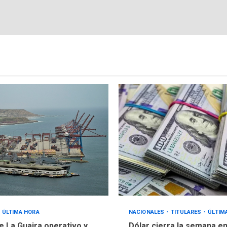
ÚLTIMA HORA
NACIONALES
TITULARES
ÚLTIM
e La Guaira operativo y
Dólar cierra la semana en