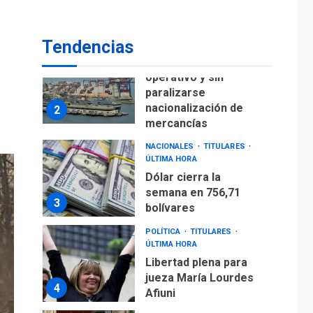
para alcanzar 3
1
millones de bdp
Tendencias
ECONOMÍA
ÚLTIMA HORA
Puerto de La Guaira
operativo y sin
paralizarse
nacionalización de
2
mercancías
NACIONALES
TITULARES
ÚLTIMA HORA
Dólar cierra la
semana en 756,71
3
bolívares
POLÍTICA
TITULARES
ÚLTIMA HORA
Libertad plena para
jueza María Lourdes
4
Afiuni