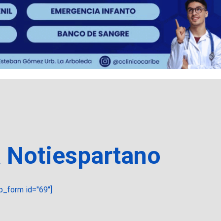
a Notiespartano
_form id="69"]