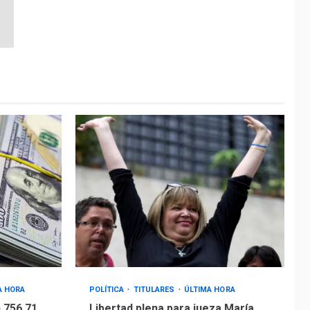
A HORA
POLÍTICA
TITULARES
ÚLTIMA HORA
 756,71
Libertad plena para jueza María