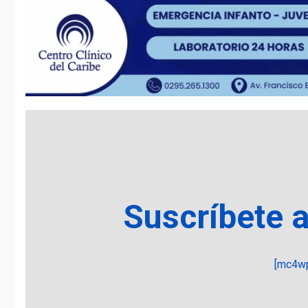
Suscríbete 
[mc4wp