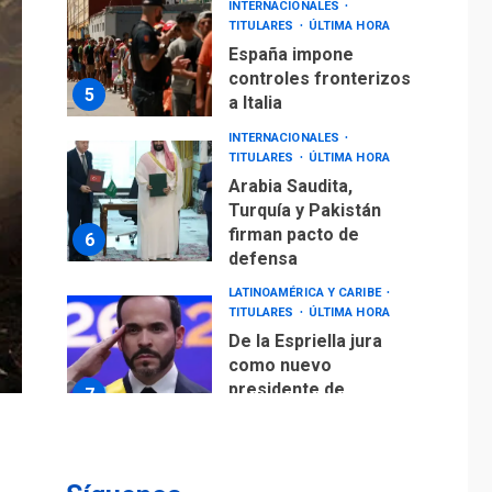
INTERNACIONALES
TITULARES
ÚLTIMA HORA
España impone
controles fronterizos
5
a Italia
INTERNACIONALES
TITULARES
ÚLTIMA HORA
Arabia Saudita,
Turquía y Pakistán
firman pacto de
6
defensa
LATINOAMÉRICA Y CARIBE
TITULARES
ÚLTIMA HORA
De la Espriella jura
como nuevo
presidente de
7
Colombia
ECONOMÍA
TITULARES
ÚLTIMA HORA