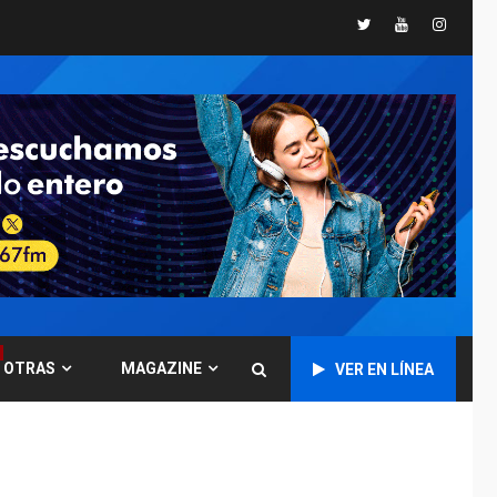
España impone
Twitter
Youtube
Instagr
controles fronterizos
5
a Italia
INTERNACIONALES
TITULARES
ÚLTIMA HORA
Arabia Saudita,
Turquía y Pakistán
firman pacto de
6
defensa
LATINOAMÉRICA Y CARIBE
TITULARES
ÚLTIMA HORA
De la Espriella jura
como nuevo
presidente de
7
OTRAS
MAGAZINE
VER EN LÍNEA
Colombia
ECONOMÍA
TITULARES
ÚLTIMA HORA
Venezuela requiere
US$183.000 millones