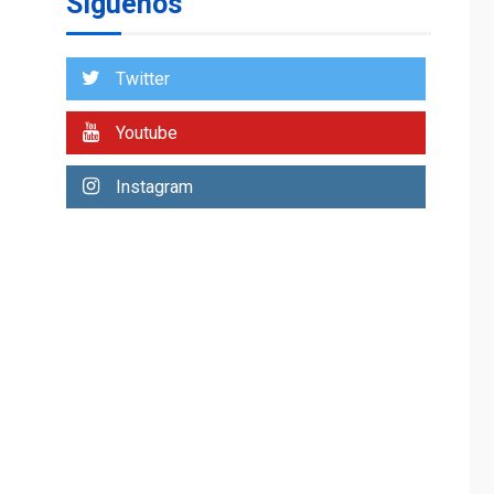
Síguenos
Venezuela requiere
US$183.000 millones
para alcanzar 3
1
millones de bdp
Twitter
ECONOMÍA
ÚLTIMA HORA
Youtube
Puerto de La Guaira
operativo y sin
Instagram
paralizarse
nacionalización de
2
mercancías
NACIONALES
TITULARES
ÚLTIMA HORA
Dólar cierra la
semana en 756,71
3
bolívares
POLÍTICA
TITULARES
ÚLTIMA HORA
Libertad plena para
jueza María Lourdes