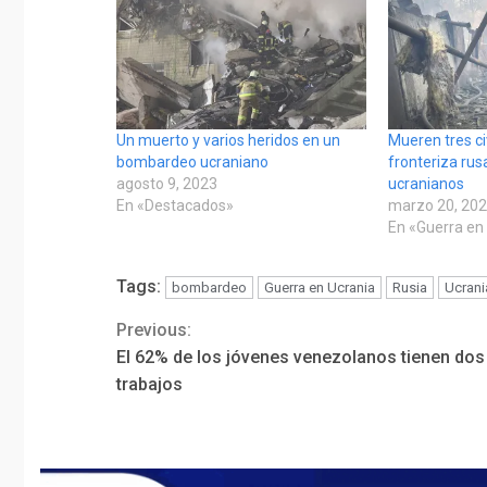
Un muerto y varios heridos en un
Mueren tres ci
bombardeo ucraniano
fronteriza rus
agosto 9, 2023
ucranianos
En «Destacados»
marzo 20, 20
En «Guerra en
Tags:
bombardeo
Guerra en Ucrania
Rusia
Ucrani
Previous:
Continue
El 62% de los jóvenes venezolanos tienen dos
Reading
trabajos