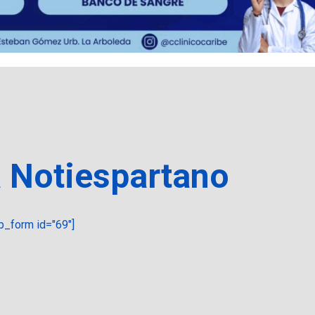
a Notiespartano
_form id="69"]