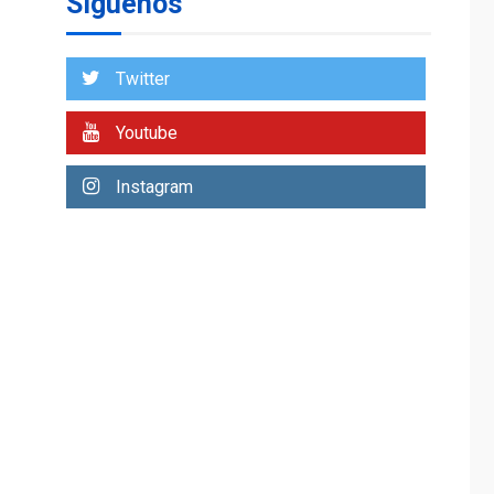
Síguenos
Venezuela requiere
US$183.000 millones
para alcanzar 3
1
millones de bdp
Twitter
ECONOMÍA
ÚLTIMA HORA
Youtube
Puerto de La Guaira
operativo y sin
Instagram
paralizarse
nacionalización de
2
mercancías
NACIONALES
TITULARES
ÚLTIMA HORA
Dólar cierra la
semana en 756,71
3
bolívares
POLÍTICA
TITULARES
ÚLTIMA HORA
Libertad plena para
jueza María Lourdes