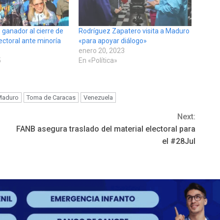
 ganador al cierre de
Rodríguez Zapatero visita a Maduro
ectoral ante minoría
«para apoyar diálogo»
enero 20, 2023
5
En «Política»
Maduro
Toma de Caracas
Venezuela
Next:
FANB asegura traslado del material electoral para
el #28Jul