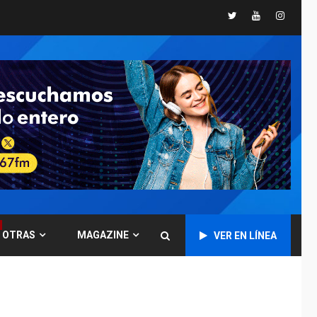
España impone
Twitter
Youtube
Instagr
controles fronterizos
5
a Italia
INTERNACIONALES
TITULARES
ÚLTIMA HORA
Arabia Saudita,
Turquía y Pakistán
firman pacto de
6
defensa
LATINOAMÉRICA Y CARIBE
TITULARES
ÚLTIMA HORA
De la Espriella jura
como nuevo
presidente de
7
OTRAS
MAGAZINE
VER EN LÍNEA
Colombia
ECONOMÍA
TITULARES
ÚLTIMA HORA
Venezuela requiere
US$183.000 millones