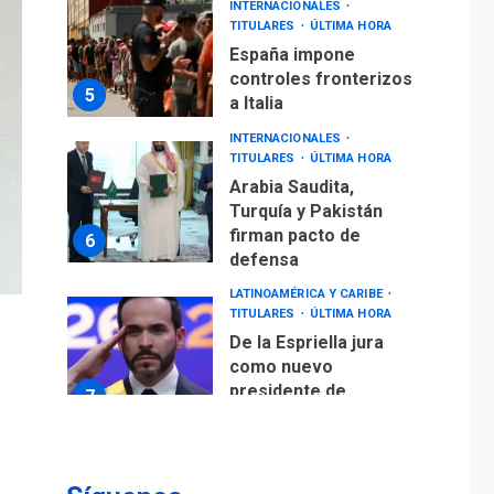
INTERNACIONALES
TITULARES
ÚLTIMA HORA
España impone
controles fronterizos
5
a Italia
INTERNACIONALES
TITULARES
ÚLTIMA HORA
Arabia Saudita,
Turquía y Pakistán
firman pacto de
6
defensa
LATINOAMÉRICA Y CARIBE
TITULARES
ÚLTIMA HORA
De la Espriella jura
como nuevo
presidente de
7
Colombia
ECONOMÍA
TITULARES
ÚLTIMA HORA