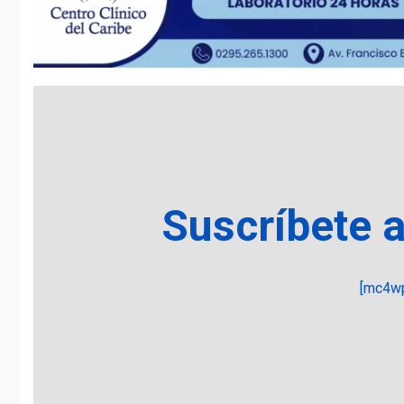
Suscríbete 
[mc4wp