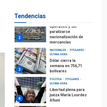
para alcanzar 3
1
millones de bdp
Tendencias
ECONOMÍA
ÚLTIMA HORA
Puerto de La Guaira
operativo y sin
paralizarse
nacionalización de
2
mercancías
NACIONALES
TITULARES
ÚLTIMA HORA
Dólar cierra la
semana en 756,71
3
bolívares
POLÍTICA
TITULARES
ÚLTIMA HORA
Libertad plena para
jueza María Lourdes
4
Afiuni