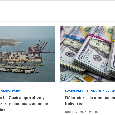
ÚLTIMA HORA
NACIONALES
TITULARES
ÚLTIM
e La Guaira operativo y
Dólar cierra la semana en
izarse nacionalización de
bolívares
ías
agosto 7, 2026
146