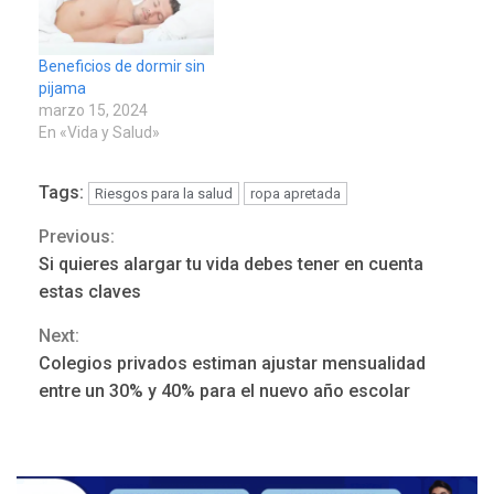
Beneficios de dormir sin
pijama
marzo 15, 2024
En «Vida y Salud»
Tags:
Riesgos para la salud
ropa apretada
Previous:
Continue
Si quieres alargar tu vida debes tener en cuenta
DEPORTES
Reading
MUNDIAL DE FÚTBOL 2026
estas claves
TITULARES
ÚLTIMA HORA
La FIFA se «disculpa» por
Next:
3
plan fallido de privatización
Colegios privados estiman ajustar mensualidad
entre un 30% y 40% para el nuevo año escolar
ÚLTIMA HORA
Hutíes de Yemen dicen que
atacaron dos petroleros
sauditas