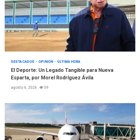
Hutíes de Yemen dicen que
atacaron dos petroleros
sauditas
4
REGIONALES
ÚLTIMA HORA
Instituciones estadales se
suman al Plan Agosto de
Escuelas Abiertas 2026
DESTACADOS
5
OPINIÓN
ÚLTIMA HORA
El Deporte: Un Legado Tangible para Nueva
Esparta, por Morel Rodríguez Ávila
agosto 6, 2026
59