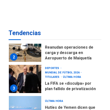
DESTACADOS
OPINIÓN
ÚLTIMA HORA
El Deporte: Un Legado
Tangible para Nueva
Esparta, por Morel
1
Rodríguez Ávila
Tendencias
NACIONALES
TITULARES
ÚLTIMA HORA
Reanudan operaciones de
carga y descarga en
2
Aeropuerto de Maiquetía
DEPORTES
MUNDIAL DE FÚTBOL 2026
TITULARES
ÚLTIMA HORA
La FIFA se «disculpa» por
3
plan fallido de privatización
ÚLTIMA HORA
Hutíes de Yemen dicen que