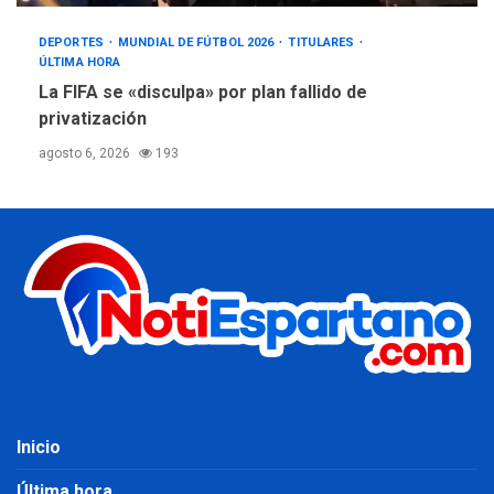
DEPORTES
MUNDIAL DE FÚTBOL 2026
TITULARES
ÚLTIMA HORA
La FIFA se «disculpa» por plan fallido de
privatización
agosto 6, 2026
193
Inicio
Última hora