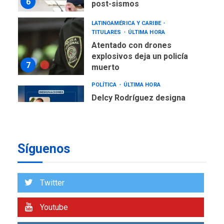
6
post-sismos
LATINOAMÉRICA Y CARIBE
TITULARES
ÚLTIMA HORA
Atentado con drones
explosivos deja un policía
7
muerto
POLÍTICA
ÚLTIMA HORA
Delcy Rodríguez designa
nuevo presidente de
Corpoelec y nuevo
viceministro de Servicios
1
Eléctricos
Síguenos
DEPORTES
TITULARES
ÚLTIMA HORA
Lionel Messi llega a
Twitter
Argentina para despedir a
2
su padre
Youtube