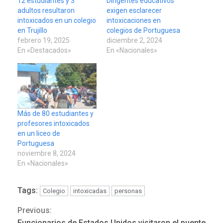
12 estudiantes y 3
Dirigentes educativos
adultos resultaron
exigen esclarecer
intoxicados en un colegio
intoxicaciones en
en Trujillo
colegios de Portuguesa
febrero 19, 2025
diciembre 2, 2024
En «Destacados»
En «Nacionales»
Más de 80 estudiantes y
profesores intoxicados
en un liceo de
Portuguesa
noviembre 8, 2024
En «Nacionales»
Tags:
Colegio
intoxicadas
personas
Previous:
Continue
REGIONALES
ÚLTIMA HORA
Funcionarios de Estados Unidos visitaron el puente