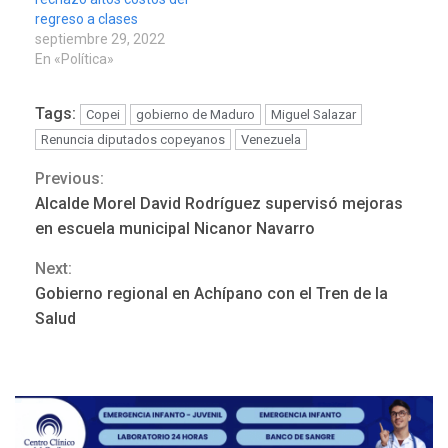
regreso a clases
septiembre 29, 2022
En «Política»
Tags:
Copei
gobierno de Maduro
Miguel Salazar
Renuncia diputados copeyanos
Venezuela
Previous:
Continue
Alcalde Morel David Rodríguez supervisó mejoras
Reading
en escuela municipal Nicanor Navarro
Next:
Gobierno regional en Achípano con el Tren de la
ÚLTIMA HORA
Salud
Hutíes de Yemen dicen que
atacaron dos petroleros
sauditas
3
REGIONALES
ÚLTIMA HORA