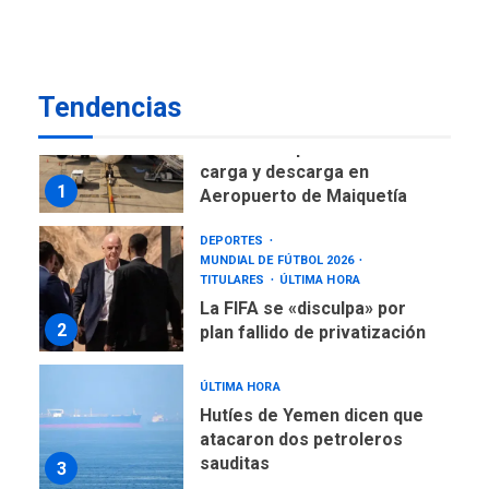
desde el primer momento
7
tras terremotos del 24J
asegura Gustavo Duque
Tendencias
NACIONALES
TITULARES
ÚLTIMA HORA
Reanudan operaciones de
carga y descarga en
1
Aeropuerto de Maiquetía
DEPORTES
MUNDIAL DE FÚTBOL 2026
TITULARES
ÚLTIMA HORA
La FIFA se «disculpa» por
2
plan fallido de privatización
ÚLTIMA HORA
Hutíes de Yemen dicen que
atacaron dos petroleros
sauditas
3