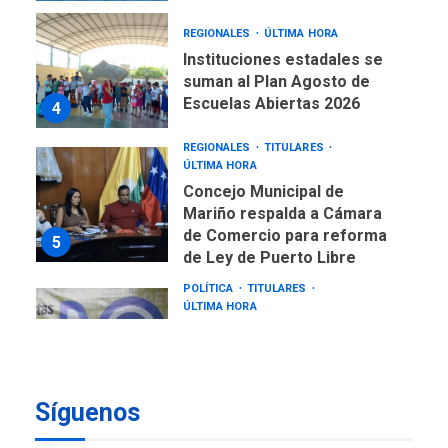
REGIONALES
ÚLTIMA HORA
Instituciones estadales se
suman al Plan Agosto de
Escuelas Abiertas 2026
4
REGIONALES
TITULARES
ÚLTIMA HORA
Concejo Municipal de
Mariño respalda a Cámara
de Comercio para reforma
5
de Ley de Puerto Libre
POLÍTICA
TITULARES
ÚLTIMA HORA
CNP plantea incluir Libertad
de Expresión en agenda de
negociación con comisión
6
de AN 2015
Síguenos
DESTACADOS
NACIONALES
ÚLTIMA HORA