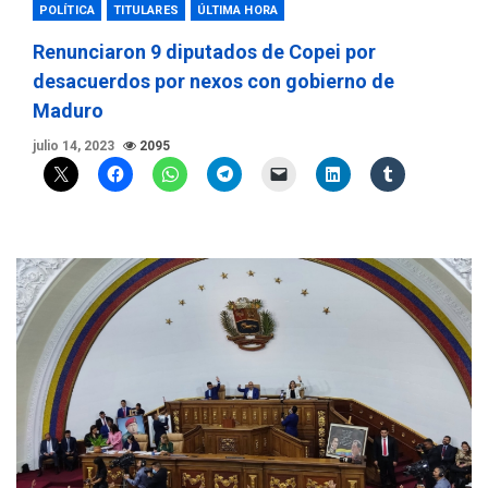
POLÍTICA
TITULARES
ÚLTIMA HORA
Renunciaron 9 diputados de Copei por
desacuerdos por nexos con gobierno de
Maduro
julio 14, 2023
2095