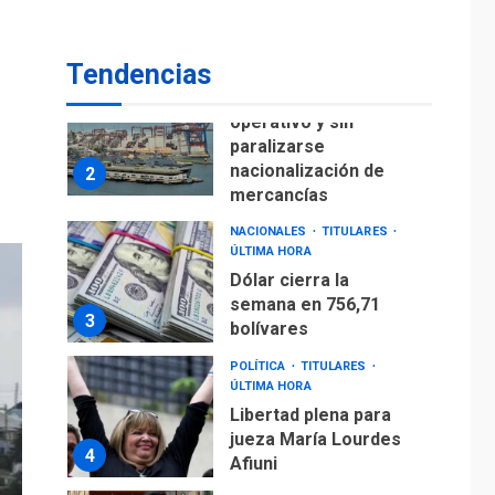
para alcanzar 3
1
millones de bdp
Tendencias
ECONOMÍA
ÚLTIMA HORA
Puerto de La Guaira
operativo y sin
paralizarse
nacionalización de
2
mercancías
NACIONALES
TITULARES
ÚLTIMA HORA
Dólar cierra la
semana en 756,71
3
bolívares
POLÍTICA
TITULARES
ÚLTIMA HORA
Libertad plena para
jueza María Lourdes
4
Afiuni