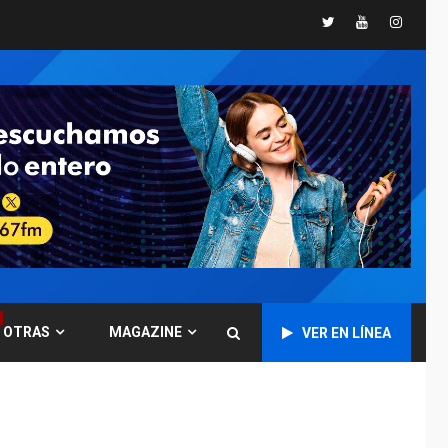
España impone
Twitter
Youtube
Instagr
controles fronterizos
5
a Italia
INTERNACIONALES
TITULARES
ÚLTIMA HORA
Arabia Saudita,
Turquía y Pakistán
firman pacto de
6
defensa
LATINOAMÉRICA Y CARIBE
TITULARES
ÚLTIMA HORA
De la Espriella jura
como nuevo
presidente de
7
OTRAS
MAGAZINE
VER EN LÍNEA
Colombia
ECONOMÍA
TITULARES
ÚLTIMA HORA
Venezuela requiere
US$183.000 millones