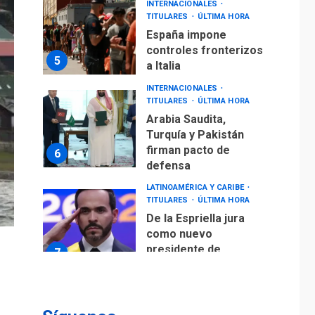
INTERNACIONALES
TITULARES
ÚLTIMA HORA
España impone
controles fronterizos
5
a Italia
INTERNACIONALES
TITULARES
ÚLTIMA HORA
Arabia Saudita,
Turquía y Pakistán
firman pacto de
6
defensa
LATINOAMÉRICA Y CARIBE
TITULARES
ÚLTIMA HORA
De la Espriella jura
como nuevo
presidente de
7
Colombia
ECONOMÍA
TITULARES
ÚLTIMA HORA