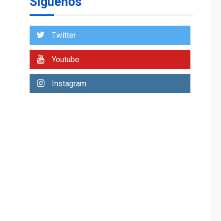
Síguenos
Venezuela requiere
US$183.000 millones
para alcanzar 3
1
millones de bdp
Twitter
ECONOMÍA
ÚLTIMA HORA
Youtube
Puerto de La Guaira
operativo y sin
Instagram
paralizarse
nacionalización de
2
mercancías
NACIONALES
TITULARES
ÚLTIMA HORA
Dólar cierra la
semana en 756,71
3
bolívares
POLÍTICA
TITULARES
ÚLTIMA HORA
Libertad plena para
jueza María Lourdes