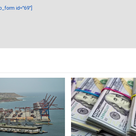
_form id="69"]