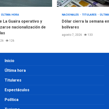
ÚLTIMA HORA
NACIONALES
TITULARES
ÚLTIM
e La Guaira operativo y
Dólar cierra la semana en
izarse nacionalización de
bolívares
ías
agosto 7, 2026
133
026
126
Inicio
Última hora
Titulares
Espectáculos
Política