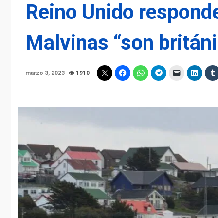
Reino Unido responde
Malvinas “son britán
marzo 3, 2023
1910