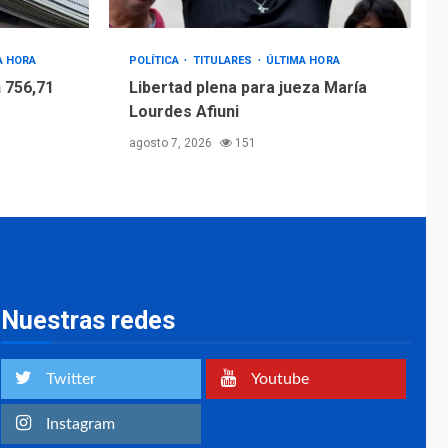
A HORA
POLÍTICA
TITULARES
ÚLTIMA HORA
 756,71
Libertad plena para jueza María
Lourdes Afiuni
agosto 7, 2026
151
Nuestras redes
Twitter
Youtube
Instagram