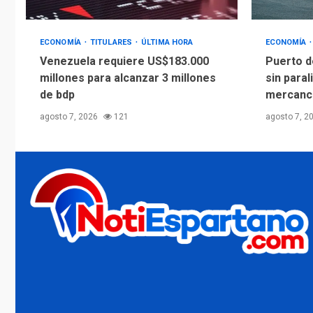
ECONOMÍA
TITULARES
ÚLTIMA HORA
ECONOMÍA
Venezuela requiere US$183.000
Puerto d
millones para alcanzar 3 millones
sin paral
de bdp
mercanc
agosto 7, 2026
121
agosto 7, 2