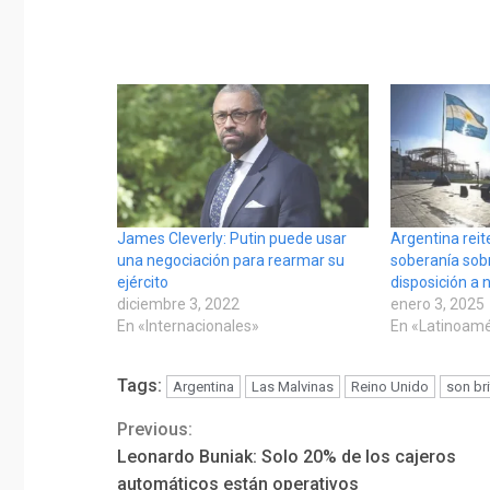
James Cleverly: Putin puede usar
Argentina reit
una negociación para rearmar su
soberanía sobr
ejército
disposición a 
diciembre 3, 2022
enero 3, 2025
En «Internacionales»
En «Latinoamé
Tags:
Argentina
Las Malvinas
Reino Unido
son br
Previous:
Continue
Leonardo Buniak: Solo 20% de los cajeros
Reading
automáticos están operativos