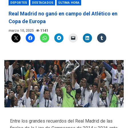
DEPORTES
DESTACADOS
ÚLTIMA HORA
Real Madrid no ganó en campo del Atlético en
Copa de Europa
marzo 10, 2025
1141
Entre los grandes recuerdos del Real Madrid de las