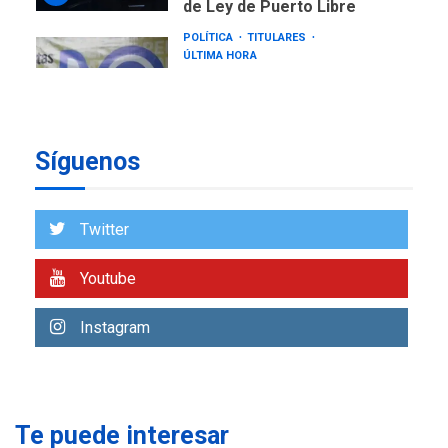
de Expresión en agenda de
negociación con comisión
6
de AN 2015
DESTACADOS
NACIONALES
ÚLTIMA HORA
Gobierno nacional y
regional nos respaldaron
Síguenos
desde el primer momento
7
tras terremotos del 24J
asegura Gustavo Duque
Twitter
NACIONALES
TITULARES
ÚLTIMA HORA
Youtube
Reanudan operaciones de
carga y descarga en
Instagram
1
Aeropuerto de Maiquetía
DEPORTES
MUNDIAL DE FÚTBOL 2026
TITULARES
ÚLTIMA HORA
Te puede interesar
La FIFA se «disculpa» por