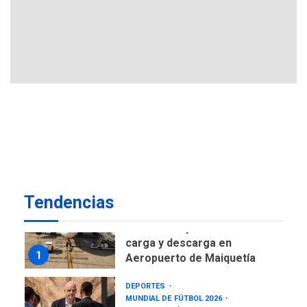
DESTACADOS
NACIONALES
ÚLTIMA HORA
Gobierno nacional y
regional nos respaldaron
desde el primer momento
7
tras terremotos del 24J
asegura Gustavo Duque
NACIONALES
TITULARES
ÚLTIMA HORA
Reanudan operaciones de
carga y descarga en
1
Aeropuerto de Maiquetía
Tendencias
DEPORTES
MUNDIAL DE FÚTBOL 2026
TITULARES
ÚLTIMA HORA
La FIFA se «disculpa» por
2
plan fallido de privatización