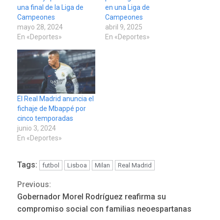
una final de la Liga de
en una Liga de
Campeones
Campeones
mayo 28, 2024
abril 9, 2025
En «Deportes»
En «Deportes»
El Real Madrid anuncia el
fichaje de Mbappé por
cinco temporadas
junio 3, 2024
En «Deportes»
Tags:
futbol
Lisboa
Milan
Real Madrid
Previous:
Continue
ÚLTIMA HORA
Gobernador Morel Rodríguez reafirma su
Reading
Hutíes de Yemen dicen que
compromiso social con familias neoespartanas
atacaron dos petroleros