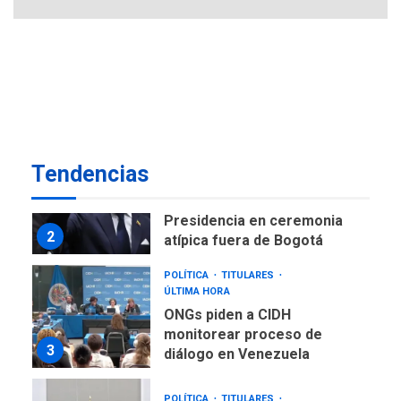
NACIONALES
TITULARES
ÚLTIMA HORA
Instalan carpas metálicas
como terminales
temporales en Aeropuerto
1
de Maiquetía
LATINOAMÉRICA Y CARIBE
Tendencias
TITULARES
ÚLTIMA HORA
De la Espriella asumirá
Presidencia en ceremonia
2
atípica fuera de Bogotá
POLÍTICA
TITULARES
ÚLTIMA HORA
ONGs piden a CIDH
monitorear proceso de
3
diálogo en Venezuela
POLÍTICA
TITULARES