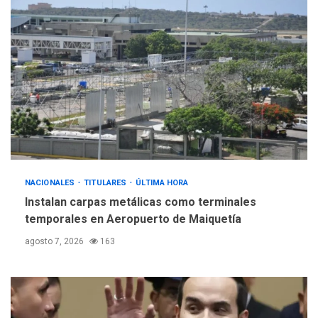
POLÍTICA
TITULARES
ÚLTIMA HORA
Gobierno y AN2015 en
nueva mesa de diálogo
4
INTERNACIONALES
ÚLTIMA HORA
Hiroshima 81 años de la
debacle atómica. Japón
debate principios no
5
nucleares
NACIONALES
TITULARES
ÚLTIMA HORA
Instalan carpas metálicas como terminales
temporales en Aeropuerto de Maiquetía
agosto 7, 2026
163