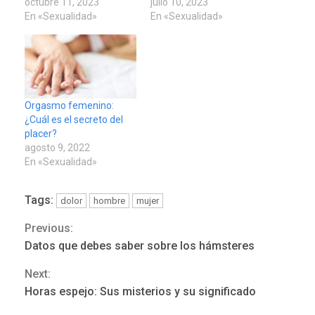
octubre 11, 2023
julio 10, 2023
En «Sexualidad»
En «Sexualidad»
Orgasmo femenino:
¿Cuál es el secreto del
placer?
agosto 9, 2022
En «Sexualidad»
Tags:
dolor
hombre
mujer
POLÍTICA
TITULARES
ÚLTIMA HORA
Previous:
Continue
ONGs piden a CIDH
Datos que debes saber sobre los hámsteres
monitorear proceso de
Reading
3
diálogo en Venezuela
Next:
Horas espejo: Sus misterios y su significado
POLÍTICA
TITULARES