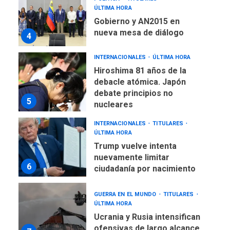
ÚLTIMA HORA
Gobierno y AN2015 en
nueva mesa de diálogo
4
INTERNACIONALES
ÚLTIMA HORA
Hiroshima 81 años de la
debacle atómica. Japón
debate principios no
5
nucleares
INTERNACIONALES
TITULARES
ÚLTIMA HORA
Trump vuelve intenta
nuevamente limitar
6
ciudadanía por nacimiento
GUERRA EN EL MUNDO
TITULARES
ÚLTIMA HORA
Ucrania y Rusia intensifican
ofensivas de largo alcance