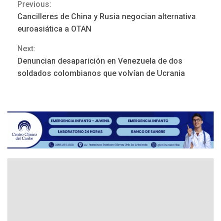
Previous:
Continue
Cancilleres de China y Rusia negocian alternativa
Reading
euroasiática a OTAN
Next:
Denuncian desaparición en Venezuela de dos
POLÍTICA
TITULARES
soldados colombianos que volvían de Ucrania
ÚLTIMA HORA
Gobierno y AN2015 en
nueva mesa de diálogo
3
INTERNACIONALES
ÚLTIMA HORA
Hiroshima 81 años de la
debacle atómica. Japón
debate principios no
4
nucleares
INTERNACIONALES
TITULARES
ÚLTIMA HORA
Trump vuelve intenta
nuevamente limitar