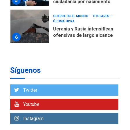
5
ciudadanía por nacimiento
GUERRA EN EL MUNDO
TITULARES
ÚLTIMA HORA
Ucrania y Rusia intensifican
ofensivas de largo alcance
6
LATINOAMÉRICA Y CARIBE
TITULARES
ÚLTIMA HORA
EEUU sanciona a ocho
Síguenos
militares y cinco entidades
7
cubanas
LATINOAMÉRICA Y CARIBE
Twitter
TITULARES
ÚLTIMA HORA
De la Espriella asumirá
Youtube
Presidencia en ceremonia
1
atípica fuera de Bogotá
Instagram
POLÍTICA
TITULARES
ÚLTIMA HORA