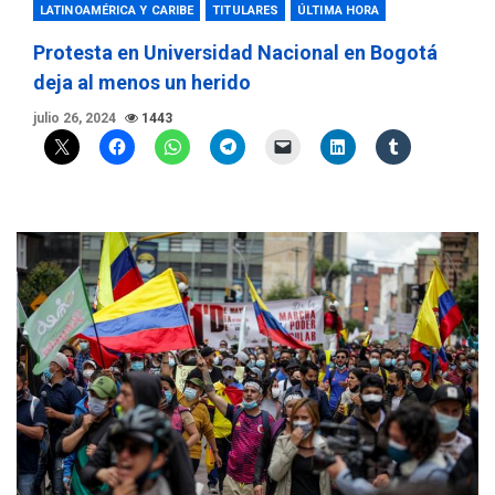
LATINOAMÉRICA Y CARIBE
TITULARES
ÚLTIMA HORA
Protesta en Universidad Nacional en Bogotá
deja al menos un herido
julio 26, 2024
1443