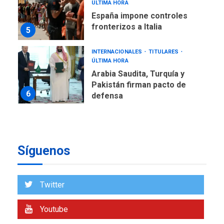
ÚLTIMA HORA
España impone controles
fronterizos a Italia
5
INTERNACIONALES
TITULARES
ÚLTIMA HORA
Arabia Saudita, Turquía y
Pakistán firman pacto de
6
defensa
LATINOAMÉRICA Y CARIBE
TITULARES
ÚLTIMA HORA
De la Espriella jura como
Síguenos
nuevo presidente de
7
Colombia
ECONOMÍA
TITULARES
Twitter
ÚLTIMA HORA
Venezuela requiere
Youtube
US$183.000 millones para
1
alcanzar 3 millones de bdp