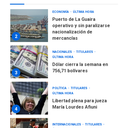
1
alcanzar 3 millones de bdp
ECONOMÍA
ÚLTIMA HORA
Puerto de La Guaira
operativo y sin paralizarse
nacionalización de
2
mercancías
NACIONALES
TITULARES
ÚLTIMA HORA
Dólar cierra la semana en
756,71 bolívares
3
POLÍTICA
TITULARES
ÚLTIMA HORA
Libertad plena para jueza
María Lourdes Afiuni
4
INTERNACIONALES
TITULARES