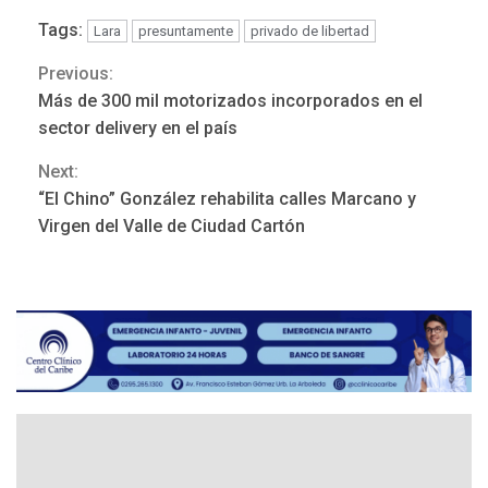
Tags:
Lara
presuntamente
privado de libertad
Previous:
Continue
Más de 300 mil motorizados incorporados en el
Reading
sector delivery en el país
Next:
“El Chino” González rehabilita calles Marcano y
NACIONALES
TITULARES
Virgen del Valle de Ciudad Cartón
ÚLTIMA HORA
Dólar cierra la semana en
756,71 bolívares
3
POLÍTICA
TITULARES
ÚLTIMA HORA
Libertad plena para jueza
María Lourdes Afiuni
4
INTERNACIONALES
TITULARES