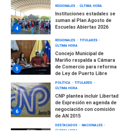
REGIONALES
TITULARES
ÚLTIMA HORA
Concejo Municipal de
Mariño respalda a Cámara
de Comercio para reforma
5
de Ley de Puerto Libre
POLÍTICA
TITULARES
ÚLTIMA HORA
CNP plantea incluir Libertad
de Expresión en agenda de
negociación con comisión
6
de AN 2015
DESTACADOS
NACIONALES
ÚLTIMA HORA
Gobierno nacional y
regional nos respaldaron
desde el primer momento
7
tras terremotos del 24J
asegura Gustavo Duque