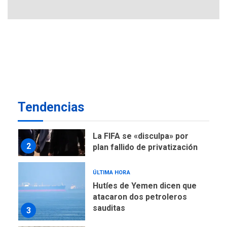
Reanudan operaciones de
carga y descarga en
1
Aeropuerto de Maiquetía
DEPORTES
MUNDIAL DE FÚTBOL 2026
TITULARES
ÚLTIMA HORA
La FIFA se «disculpa» por
2
plan fallido de privatización
Tendencias
ÚLTIMA HORA
Hutíes de Yemen dicen que
atacaron dos petroleros
sauditas
3
REGIONALES
ÚLTIMA HORA
Instituciones estadales se
suman al Plan Agosto de
Escuelas Abiertas 2026
4