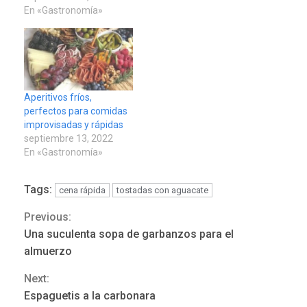
En «Gastronomía»
Aperitivos fríos,
perfectos para comidas
ÚLTIMA HORA
improvisadas y rápidas
Hutíes de Yemen dicen que
septiembre 13, 2022
En «Gastronomía»
atacaron dos petroleros
sauditas
3
Tags:
cena rápida
tostadas con aguacate
REGIONALES
ÚLTIMA HORA
Previous:
Continue
Instituciones estadales se
Una suculenta sopa de garbanzos para el
suman al Plan Agosto de
Reading
almuerzo
Escuelas Abiertas 2026
4
Next:
REGIONALES
TITULARES
Espaguetis a la carbonara
ÚLTIMA HORA