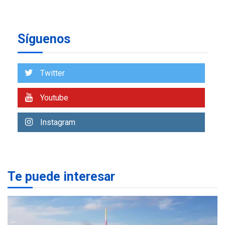
NACIONALES
TITULARES
ÚLTIMA HORA
Síguenos
Reanudan operaciones de
carga y descarga en
1
Aeropuerto de Maiquetía
Twitter
DEPORTES
MUNDIAL DE FÚTBOL 2026
Youtube
TITULARES
ÚLTIMA HORA
La FIFA se «disculpa» por
2
plan fallido de privatización
Instagram
ÚLTIMA HORA
Hutíes de Yemen dicen que
atacaron dos petroleros
Te puede interesar
sauditas
3
REGIONALES
ÚLTIMA HORA
Instituciones estadales se