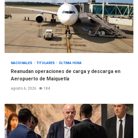
suman al Plan Agosto de
Escuelas Abiertas 2026
4
REGIONALES
TITULARES
ÚLTIMA HORA
Concejo Municipal de
Mariño respalda a Cámara
de Comercio para reforma
5
de Ley de Puerto Libre
NACIONALES
TITULARES
ÚLTIMA HORA
Reanudan operaciones de carga y descarga en
Aeropuerto de Maiquetía
agosto 6, 2026
184